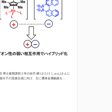
 博士後期課程２年の佐竹 瞬 (さたけ しゅん)さんに
医薬分子の迅速合成に向け、主に遷移金属触媒を…