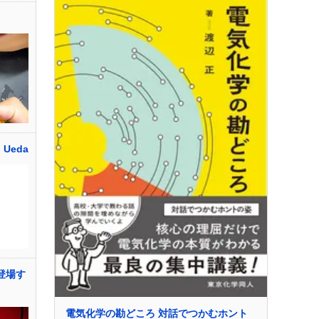
 Ueda
登場す
電気化学の勘どころ 対話でつかむホント