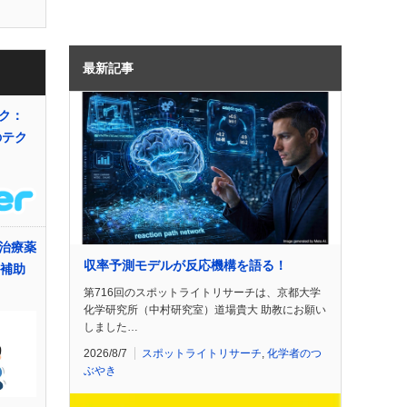
最新記事
ク：
のテク
治療薬
収率予測モデルが反応機構を語る！
・補助
第716回のスポットライトリサーチは、京都大学
化学研究所（中村研究室）道場貴大 助教にお願い
しました…
2026/8/7
スポットライトリサーチ
,
化学者のつ
ぶやき