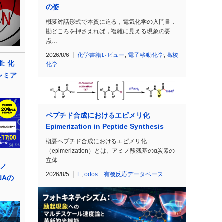
の姿
概要対話形式で本質に迫る，電気化学の入門書．
勘どころを押さえれば，複雑に見える現象の要
点…
2026/8/6
化学書籍レビュー
,
電子移動化学
,
高校
: 化
化学
レミア
ペプチド合成におけるエピメリ化
Epimerization in Peptide Synthesis
概要ペプチド合成におけるエピメリ化
（epimerization）とは、アミノ酸残基のα炭素の
立体…
ミノ
2026/8/5
E
,
odos 有機反応データベース
NAの