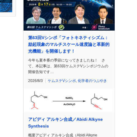
第63回Vシンポ「フォトキネティシズム：
励起現象のマルチスケール速度論と革新的
光機能」を開催します！
今年も夏本番の季節になってきましたね！ さ
て、本記事は、第63回ケムステVシンポジウムの
開催告知です…
2026/8/3
ケムステVシンポ
,
化学者のつぶやき
アビディ アルキン合成／Abidi Alkyne
Synthesis
概要アビディ アルキン合成（Abidi Alkyne