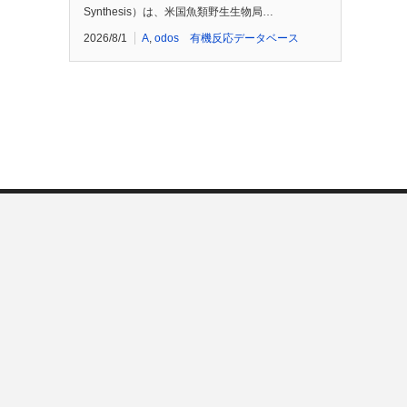
Synthesis）は、米国魚類野生生物局…
2026/8/1
A
,
odos 有機反応データベース