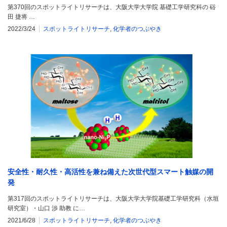
第370回のスポットライトリサーチは、大阪大学大学院 基礎工学研究科の 硲
田 捷将 …
2022/3/24
スポットライトリサーチ
,
化学者のつぶやき
安全性・耐久性・高活性を兼ね備えた次世代型スマート触媒の開
発
第317回のスポットライトリサーチは、大阪大学大学院基礎工学研究科（水垣
研究室）・山口 渉 助教 に…
2021/6/28
スポットライトリサーチ
,
化学者のつぶやき