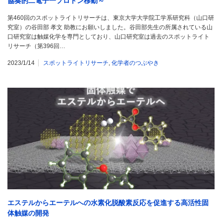
協奏的二電子一プロトン移動～
第460回のスポットライトリサーチは、東京大学大学院工学系研究科（山口研
究室）の谷田部 孝文 助教にお願いしました。谷田部先生の所属されている山
口研究室は触媒化学を専門としており、山口研究室は過去のスポットライト
リサーチ（第396回…
2023/1/14
スポットライトリサーチ
,
化学者のつぶやき
エステルからエーテルへの水素化脱酸素反応を促進する高活性固
体触媒の開発