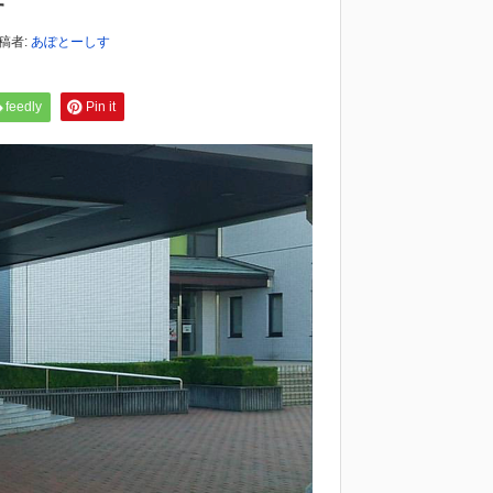
す
稿者:
あぽとーしす
feedly
Pin it