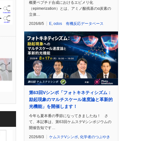
概要ペプチド合成におけるエピメリ化
（epimerization）とは、アミノ酸残基のα炭素の
立体…
2026/8/5
E
,
odos 有機反応データベース
第63回Vシンポ「フォトキネティシズム：
励起現象のマルチスケール速度論と革新的
光機能」を開催します！
今年も夏本番の季節になってきましたね！ さ
て、本記事は、第63回ケムステVシンポジウムの
開催告知です…
2026/8/3
ケムステVシンポ
,
化学者のつぶやき