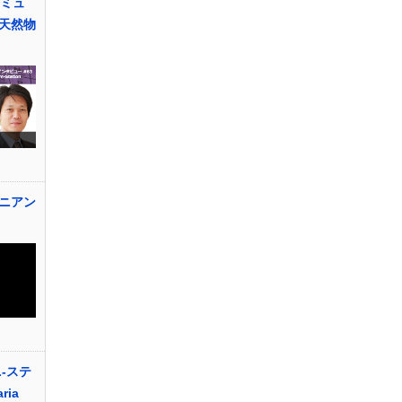
コミュ
天然物
ニアン
-ステ
ia