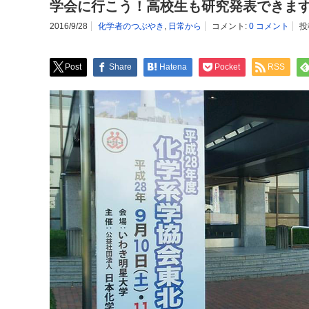
学会に行こう！高校生も研究発表できま
2016/9/28
化学者のつぶやき
,
日常から
コメント:
0 コメント
投
Post
Share
Hatena
Pocket
RSS