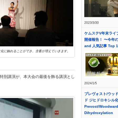
2023/3/30
ケムステV年末ライブ
開催報告！ 〜今年
and 人気記事 Top 
文化に触れることができ、含蓄が増えていきます。
特別講演が、本大会の最後を飾る講演とし
2024/1/5
プレヴォスト/ウッ
ド ジヒドロキシル
Prevost/Woodwar
Dihydroxylation