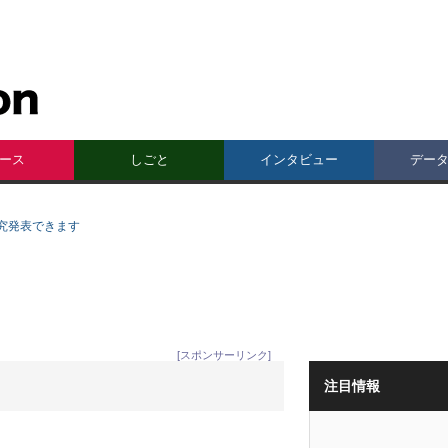
ース
しごと
インタビュー
デー
究発表できます
[スポンサーリンク]
注目情報