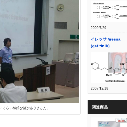
2009/7/29
イレッサ /iressa
(gefitinib)
2007/12/18
関連商品
いくらい愉快な話がありました。