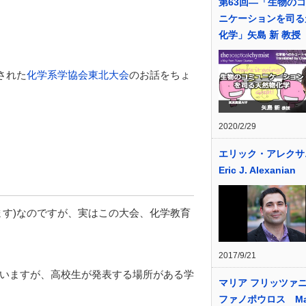
第63回―「生物の
ニケーションを司る
化学」矢島 新 教授
された
化学系学協会東北大会
のお話をちょ
2020/2/29
エリック・アレクサ
Eric J. Alexanian
ます)なのですが、実はこの大会、化学教育
2017/9/21
いますが、高校生が発表する場所がある学
マリア フリッツァニ
ファノポウロス Mar