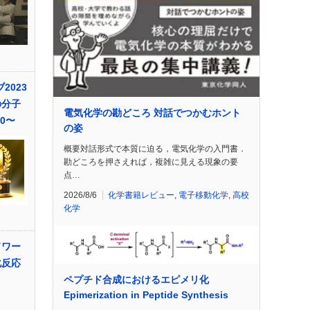
2023
の分子
電気化学の勘どころ 対話でつかむホント
10〜
の姿
概要対話形式で本質に迫る，電気化学の入門書．
勘どころを押さえれば，複雑に見える現象の要
点…
2026/8/6
化学書籍レビュー
,
電子移動化学
,
高校
化学
ドワー
化反応
ペプチド合成におけるエピメリ化
d
Epimerization in Peptide Synthesis