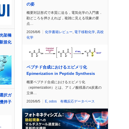
の姿
概要対話形式で本質に迫る，電気化学の入門書．
勘どころを押さえれば，複雑に見える現象の要
点…
2026/8/6
化学書籍レビュー
,
電子移動化学
,
高校
光架橋
化学
新規化
ペプチド合成におけるエピメリ化
Epimerization in Peptide Synthesis
概要ペプチド合成におけるエピメリ化
（epimerization）とは、アミノ酸残基のα炭素の
立体…
選択ガ
2026/8/5
E
,
odos 有機反応データベース
攪拌子