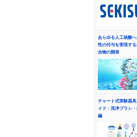
あらゆる人工核酸へ
性の付与を実現する
合物の開発
チャート式実験器具
イド：洗浄ブラシ・
編