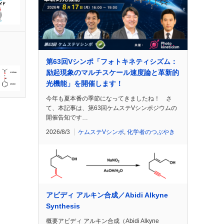
第63回Vシンポ「フォトキネティシズム：
励起現象のマルチスケール速度論と革新的
光機能」を開催します！
今年も夏本番の季節になってきましたね！ さ
て、本記事は、第63回ケムステVシンポジウムの
開催告知です…
2026/8/3
ケムステVシンポ
,
化学者のつぶやき
アビディ アルキン合成／Abidi Alkyne
Synthesis
概要アビディ アルキン合成（Abidi Alkyne