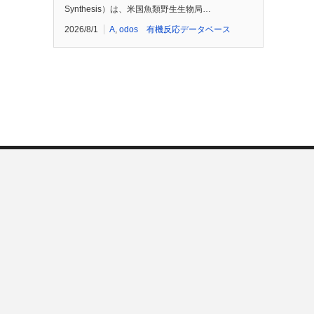
Synthesis）は、米国魚類野生生物局…
2026/8/1
A
,
odos 有機反応データベース