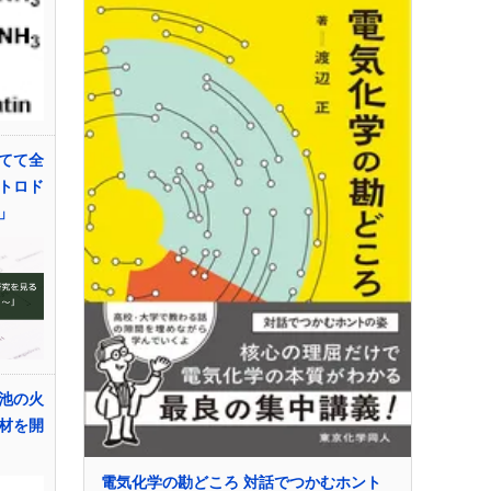
てて全
トロド
」
池の火
材を開
電気化学の勘どころ 対話でつかむホント