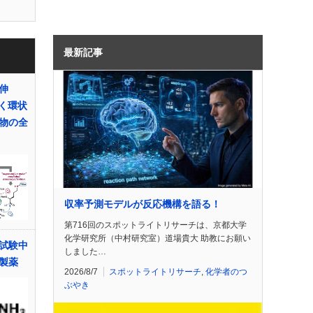
最新記事
伸
効く環状
物の全
収率予測モデルが反応機構を語る！
第716回のスポットライトリサーチは、京都大学
化学研究所（中村研究室）道場貴大 助教にお願い
試験中
しました…
製薬
2026/8/7
スポットライトリサーチ
,
化学者のつ
ぶやき