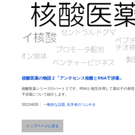
核酸医薬の物語２「アンチセンス核酸とRNA干渉薬」
核酸医薬シリーズのパート２です。RNAと相互作用して遺伝子の発現
干渉薬について紹介します。
2012/4/26
一般的な話題
,
化学者のつぶやき
トップページに戻る