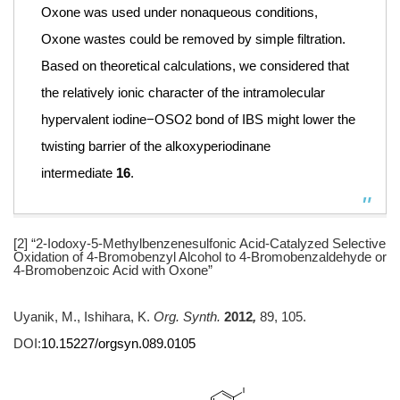
Oxone was used under nonaqueous conditions,
Oxone wastes could be removed by simple filtration.
Based on theoretical calculations, we considered that
the relatively ionic character of the intramolecular
hypervalent iodine−OSO
2
bond of IBS might lower the
twisting barrier of the alkoxyperiodinane
intermediate
16
.
[2] “2-Iodoxy-5-Methylbenzenesulfonic Acid-Catalyzed Selective
Oxidation of 4-Bromobenzyl Alcohol to 4-Bromobenzaldehyde or
4-Bromobenzoic Acid with Oxone”
Uyanik, M., Ishihara, K.
Org. Synth.
2012
,
89, 105.
DOI:
10.15227/orgsyn.089.0105