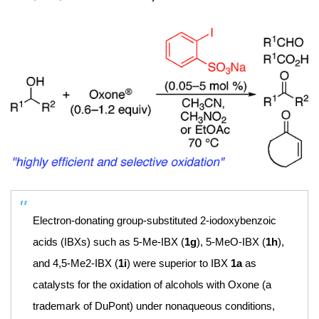
Electron-donating group-substituted 2-iodoxybenzoic
acids (IBXs) such as 5-Me-IBX (
1g
), 5-MeO-IBX (
1h
),
and 4,5-Me
2
-IBX (
1i
) were superior to IBX
1a
as
catalysts for the oxidation of alcohols with Oxone (a
trademark of DuPont) under nonaqueous conditions,