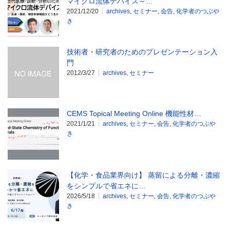
マイクロ流体デバイス～…
2021/12/20
archives
,
セミナー
,
会告
,
化学者のつぶや
き
技術者・研究者のためのプレゼンテーション入
門
2012/3/27
archives
,
セミナー
CEMS Topical Meeting Online 機能性材…
2021/1/21
archives
,
セミナー
,
会告
,
化学者のつぶや
き
【化学・食品業界向け】 蒸留による分離・濃縮
をシンプルで省エネに…
2026/5/18
archives
,
セミナー
,
会告
,
化学者のつぶや
き