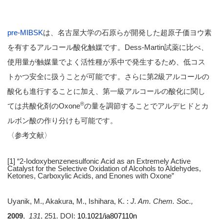
pre-MIBSK
は、名古屋大学の石原らが開発した超原子価ヨウ素
を有するアルコール酸化触媒です。Dess-Martin試薬に比べ、
使用量が触媒量でよく活性種が系中で発生するため、低コス
トかつ安全に扱うことが可能です。さらに第2級アルコールの
酸化も進行することに加え、第一級アルコールの酸化に関し
®
ては共酸化剤のOxone
の量を調節することでアルデヒドとカ
ルボン酸の作り分けも可能です。
〈参考文献〉
[1] “2-Iodoxybenzenesulfonic Acid as an Extremely Active
Catalyst for the Selective Oxidation of Alcohols to Aldehydes,
Ketones, Carboxylic Acids, and Enones with Oxone”
Uyanik, M., Akakura, M., Ishihara, K. :
J. Am. Chem. Soc.,
2009
,
131
, 251. DOI:
10.1021/ja807110n