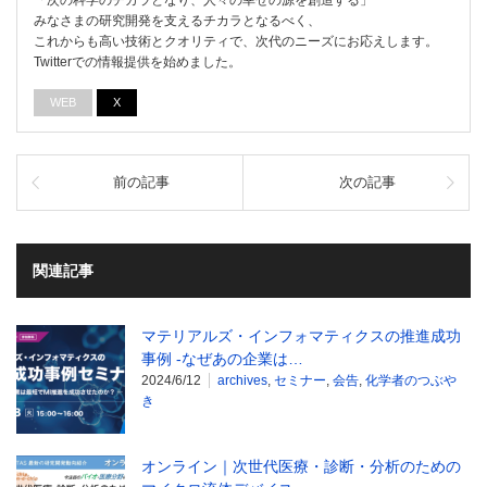
「次の科学のチカラとなり、人々の幸せの源を創造する」
みなさまの研究開発を支えるチカラとなるべく、
これからも高い技術とクオリティで、次代のニーズにお応えします。
Twitterでの情報提供を始めました。
WEB
X
前の記事
次の記事
関連記事
マテリアルズ・インフォマティクスの推進成功
事例 -なぜあの企業は…
2024/6/12
archives
,
セミナー
,
会告
,
化学者のつぶや
き
オンライン｜次世代医療・診断・分析のための