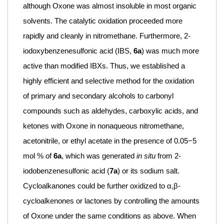
although Oxone was almost insoluble in most organic
solvents. The catalytic oxidation proceeded more
rapidly and cleanly in nitromethane. Furthermore, 2-
iodoxybenzenesulfonic acid (IBS,
6a
) was much more
active than modified IBXs. Thus, we established a
highly efficient and selective method for the oxidation
of primary and secondary alcohols to carbonyl
compounds such as aldehydes, carboxylic acids, and
ketones with Oxone in nonaqueous nitromethane,
acetonitrile, or ethyl acetate in the presence of 0.05−5
mol % of
6a
, which was generated
in situ
from 2-
iodobenzenesulfonic acid (
7a
) or its sodium salt.
Cycloalkanones could be further oxidized to α,β-
cycloalkenones or lactones by controlling the amounts
of Oxone under the same conditions as above. When