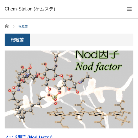
Chem-Station (ケムステ)
ホーム
根粒菌
根粒菌
ノッド因子 (Nod factor)