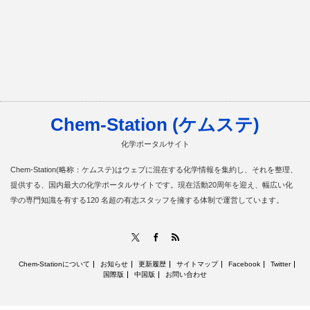
Chem-Station (ケムステ)
化学ポータルサイト
Chem-Station(略称：ケムステ)はウェブに混在する化学情報を集約し、それを整理、
提供する、国内最大の化学ポータルサイトです。現在活動20周年を迎え、幅広い化
学の専門知識を有する120 名超の有志スタッフを擁する体制で運営しています。
RSS
X
Facebook
Chem-Stationについて
お知らせ
更新履歴
サイトマップ
Facebook
Twitter
国際版
中国版
お問い合わせ