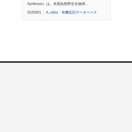
Synthesis）は、米国魚類野生生物局…
2026/8/1
A
,
odos 有機反応データベース