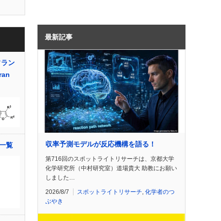
最新記事
フラン
ran
収率予測モデルが反応機構を語る！
一覧
第716回のスポットライトリサーチは、京都大学
化学研究所（中村研究室）道場貴大 助教にお願い
しました…
2026/8/7
スポットライトリサーチ
,
化学者のつ
ぶやき