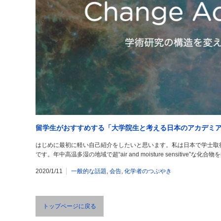
留学生がおすすめする「大学院生と考える日本のアカデミアの
はじめに最初に軽い自己紹介をしたいと思います。私は日本で学士取
です。年中高温多湿の地域で超“air and moisture sensitive
2020/1/11
一般的な話題
,
会告
,
化学者のつぶやき
トップページに戻る