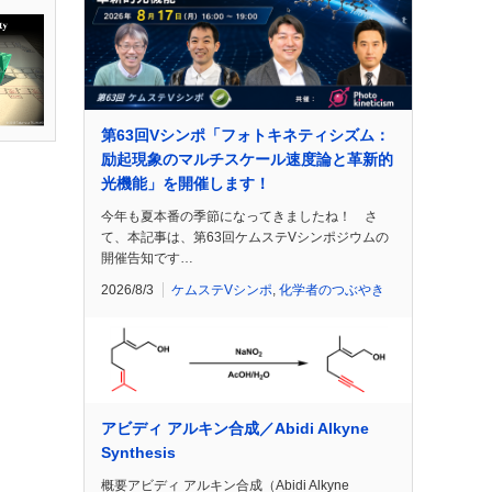
第63回Vシンポ「フォトキネティシズム：
励起現象のマルチスケール速度論と革新的
光機能」を開催します！
今年も夏本番の季節になってきましたね！ さ
て、本記事は、第63回ケムステVシンポジウムの
開催告知です…
2026/8/3
ケムステVシンポ
,
化学者のつぶやき
アビディ アルキン合成／Abidi Alkyne
Synthesis
概要アビディ アルキン合成（Abidi Alkyne