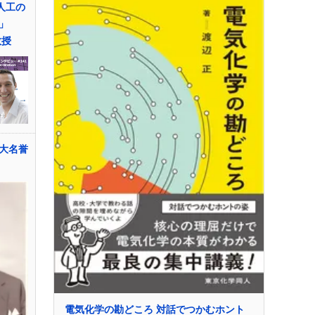
人工の
」
r教授
大名誉
電気化学の勘どころ 対話でつかむホント