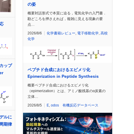
の姿
概要対話形式で本質に迫る，電気化学の入門書．
勘どころを押さえれば，複雑に見える現象の要
応
点…
2026/8/6
化学書籍レビュー
,
電子移動化学
,
高校
化学
カップ
ペプチド合成におけるエピメリ化
er
Epimerization in Peptide Synthesis
概要ペプチド合成におけるエピメリ化
（epimerization）とは、アミノ酸残基のα炭素の
立体…
2026/8/5
E
,
odos 有機反応データベース
デルに
周期律