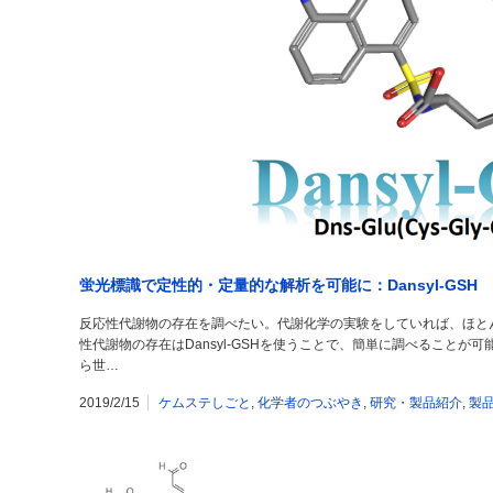
蛍光標識で定性的・定量的な解析を可能に：Dansyl-GSH
反応性代謝物の存在を調べたい。代謝化学の実験をしていれば、ほと
性代謝物の存在はDansyl-GSHを使うことで、簡単に調べること
ら世…
2019/2/15
ケムステしごと
,
化学者のつぶやき
,
研究・製品紹介
,
製