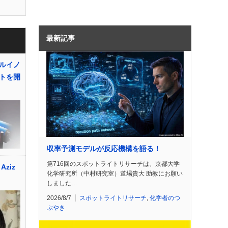
最新記事
ルイノ
トを開
収率予測モデルが反応機構を語る！
第716回のスポットライトリサーチは、京都大学
ziz
化学研究所（中村研究室）道場貴大 助教にお願い
しました…
2026/8/7
スポットライトリサーチ
,
化学者のつ
ぶやき