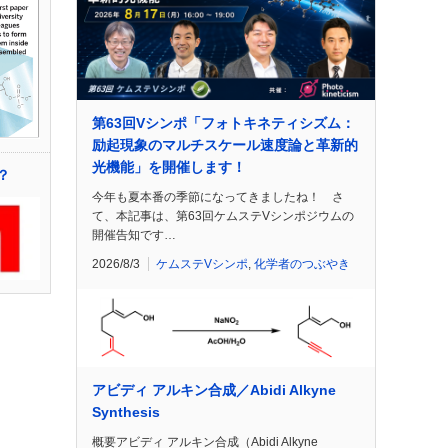
第63回Vシンポ「フォトキネティシズム：
励起現象のマルチスケール速度論と革新的
光機能」を開催します！
？
今年も夏本番の季節になってきましたね！ さ
て、本記事は、第63回ケムステVシンポジウムの
開催告知です…
2026/8/3
ケムステVシンポ
,
化学者のつぶやき
アビディ アルキン合成／Abidi Alkyne
Synthesis
概要アビディ アルキン合成（Abidi Alkyne