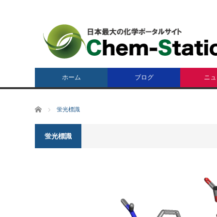
ホーム
ブログ
ニュ
ホーム
蛍光標識
蛍光標識