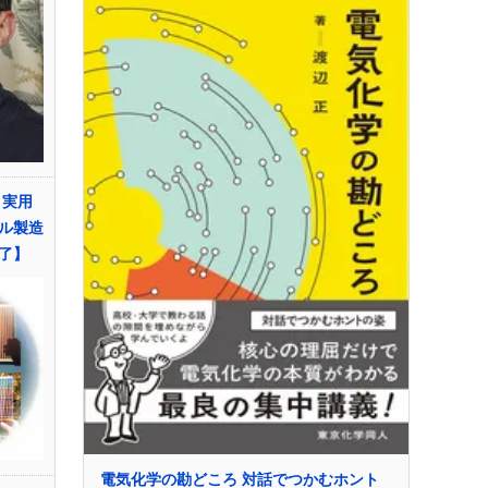
 実用
ル製造
了】
電気化学の勘どころ 対話でつかむホント