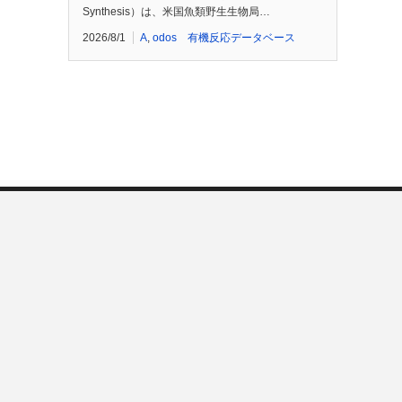
Synthesis）は、米国魚類野生生物局…
2026/8/1
A
,
odos 有機反応データベース