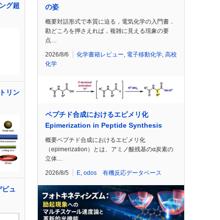
ング超
の姿
概要対話形式で本質に迫る，電気化学の入門書．
勘どころを押さえれば，複雑に見える現象の要
点…
2026/8/6
化学書籍レビュー
,
電子移動化学
,
高校
化学
トリン
ペプチド合成におけるエピメリ化
Epimerization in Peptide Synthesis
概要ペプチド合成におけるエピメリ化
（epimerization）とは、アミノ酸残基のα炭素の
立体…
2026/8/5
E
,
odos 有機反応データベース
yデビュ