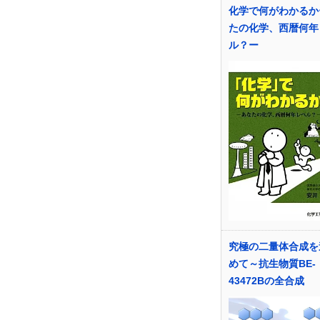
化学で何がわかるか
たの化学、西暦何年
ル？ー
究極の二量体合成を
めて～抗生物質BE-
43472Bの全合成