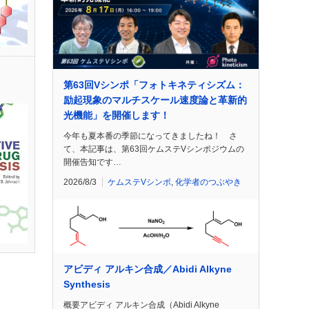
第63回Vシンポ「フォトキネティシズム：
励起現象のマルチスケール速度論と革新的
光機能」を開催します！
今年も夏本番の季節になってきましたね！ さ
て、本記事は、第63回ケムステVシンポジウムの
開催告知です…
2026/8/3
ケムステVシンポ
,
化学者のつぶやき
アビディ アルキン合成／Abidi Alkyne
Synthesis
概要アビディ アルキン合成（Abidi Alkyne