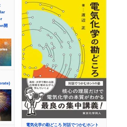
:
lar
r
ion開
orate)
電気化学の勘どころ 対話でつかむホント