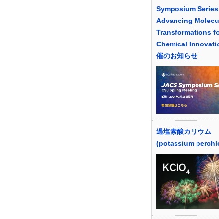
Symposium Series
Advancing Molecu
Transformations fo
Chemical Innovat
催のお知らせ
過塩素酸カリウム
(potassium perchl