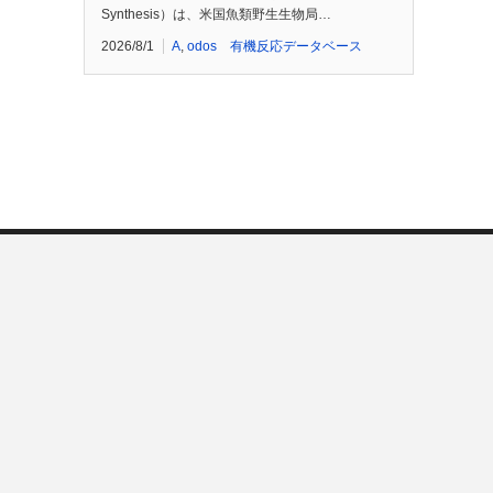
Synthesis）は、米国魚類野生生物局…
2026/8/1
A
,
odos 有機反応データベース