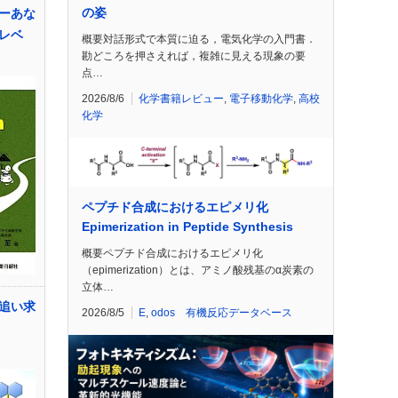
の姿
ーあな
レベ
概要対話形式で本質に迫る，電気化学の入門書．
勘どころを押さえれば，複雑に見える現象の要
点…
2026/8/6
化学書籍レビュー
,
電子移動化学
,
高校
化学
ペプチド合成におけるエピメリ化
Epimerization in Peptide Synthesis
概要ペプチド合成におけるエピメリ化
（epimerization）とは、アミノ酸残基のα炭素の
立体…
追い求
2026/8/5
E
,
odos 有機反応データベース