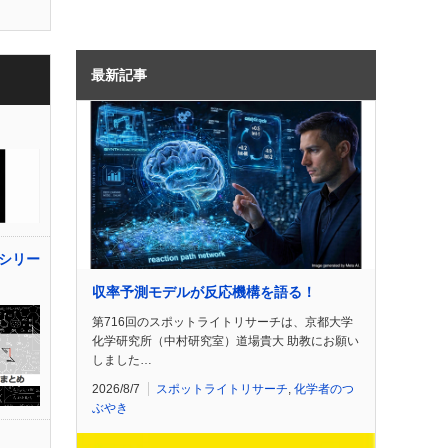
最新記事
シリー
収率予測モデルが反応機構を語る！
第716回のスポットライトリサーチは、京都大学
化学研究所（中村研究室）道場貴大 助教にお願い
しました…
2026/8/7
スポットライトリサーチ
,
化学者のつ
ぶやき