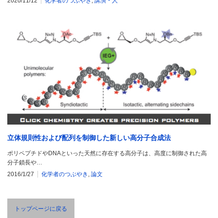
2020/11/12
化学者のつぶやき
,
講演・人
立体規則性および配列を制御した新しい高分子合成法
ポリペプチドやDNAといった天然に存在する高分子は、高度に制御された高
分子鎖長や…
2016/1/27
化学者のつぶやき
,
論文
トップページに戻る