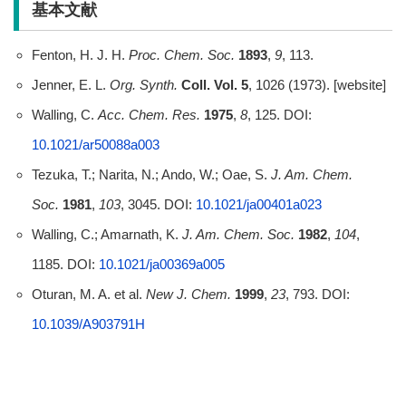
基本文献
Fenton, H. J. H.
Proc. Chem. Soc.
1893
,
9
, 113.
Jenner, E. L.
Org. Synth.
Coll. Vol. 5
, 1026 (1973). [website]
Walling, C.
Acc. Chem. Res.
1975
,
8
, 125. DOI:
10.1021/ar50088a003
Tezuka, T.; Narita, N.; Ando, W.; Oae, S.
J. Am. Chem.
Soc.
1981
,
103
, 3045. DOI:
10.1021/ja00401a023
Walling, C.; Amarnath, K.
J. Am. Chem. Soc.
1982
,
104
,
1185. DOI:
10.1021/ja00369a005
Oturan, M. A. et al.
New J. Chem.
1999
,
23
, 793. DOI:
10.1039/A903791H