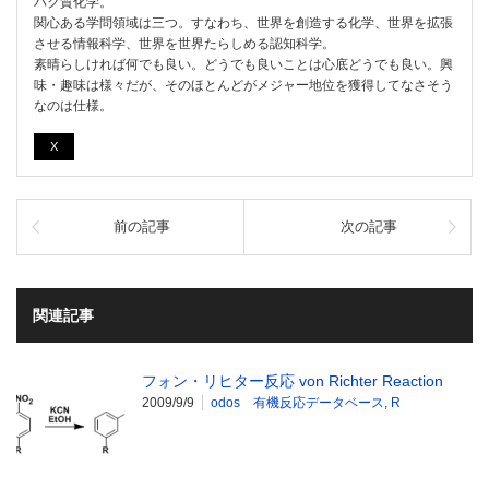
パク質化学。
関心ある学問領域は三つ。すなわち、世界を創造する化学、世界を拡張
させる情報科学、世界を世界たらしめる認知科学。
素晴らしければ何でも良い。どうでも良いことは心底どうでも良い。興
味・趣味は様々だが、そのほとんどがメジャー地位を獲得してなさそう
なのは仕様。
X
前の記事
次の記事
関連記事
フォン・リヒター反応 von Richter Reaction
2009/9/9
odos 有機反応データベース
,
R