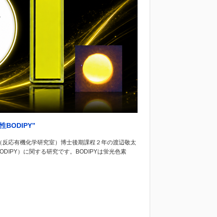
BODIPY”
（反応有機化学研究室）博士後期課程２年の渡辺敬太
IPY）に関する研究です。BODIPYは蛍光色素