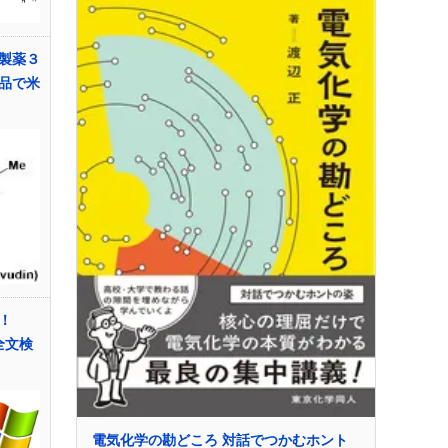
製薬３
品で米
！
を全文検
電気化学の勘どころ 対話でつかむホント