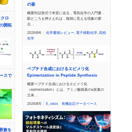
の姿
概要対話形式で本質に迫る，電気化学の入門書．
「クロ
勘どころを押さえれば，複雑に見える現象の要
点…
の開拓
2026/8/6
化学書籍レビュー
,
電子移動化学
,
高校
化学
ペプチド合成におけるエピメリ化
Epimerization in Peptide Synthesis
ースで
概要ペプチド合成におけるエピメリ化
（epimerization）とは、アミノ酸残基のα炭素の
立体…
2026/8/5
E
,
odos 有機反応データベース
芳香族を