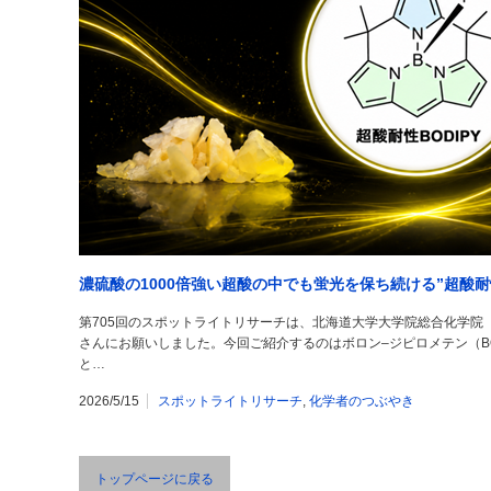
濃硫酸の1000倍強い超酸の中でも蛍光を保ち続ける”超酸耐性
第705回のスポットライトリサーチは、北海道大学大学院総合化学院
さんにお願いしました。今回ご紹介するのはボロン‒ジピロメテン（BOD
と…
2026/5/15
スポットライトリサーチ
,
化学者のつぶやき
トップページに戻る