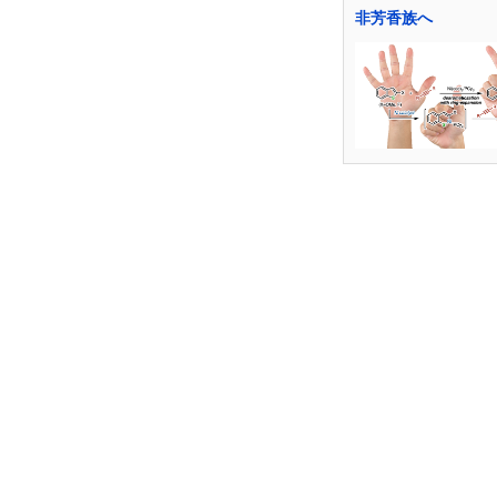
非芳香族へ