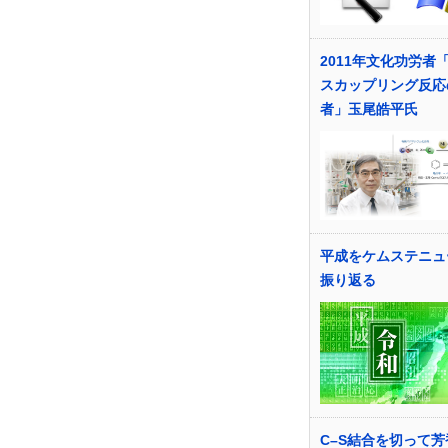
2011年文化功労者
スカップリング反応
者」玉尾皓平氏
平成をケムステニュ
振り返る
C–S結合を切って