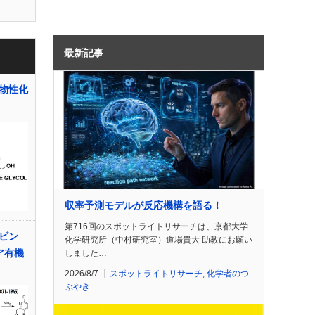
最新記事
物性化
収率予測モデルが反応機構を語る！
第716回のスポットライトリサーチは、京都大学
バビン
化学研究所（中村研究室）道場貴大 助教にお願い
ア有機
しました…
2026/8/7
スポットライトリサーチ
,
化学者のつ
ぶやき