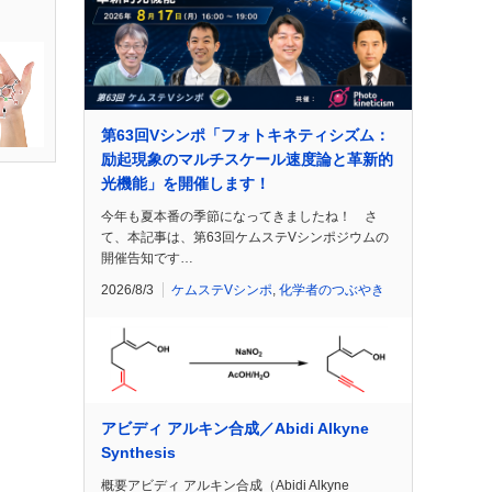
第63回Vシンポ「フォトキネティシズム：
励起現象のマルチスケール速度論と革新的
光機能」を開催します！
今年も夏本番の季節になってきましたね！ さ
て、本記事は、第63回ケムステVシンポジウムの
開催告知です…
2026/8/3
ケムステVシンポ
,
化学者のつぶやき
アビディ アルキン合成／Abidi Alkyne
Synthesis
概要アビディ アルキン合成（Abidi Alkyne