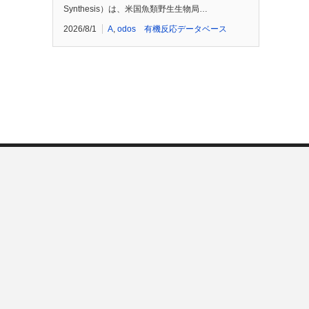
Synthesis）は、米国魚類野生生物局…
2026/8/1
A
,
odos 有機反応データベース