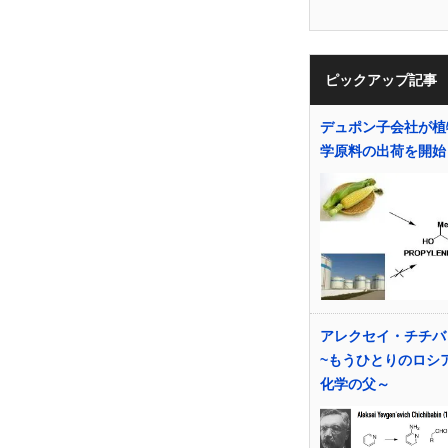
ピックアップ記事
デュポン子会社が植
学原料の出荷を開始
アレクセイ・チチ
~もうひとりのロシ
化学の父～