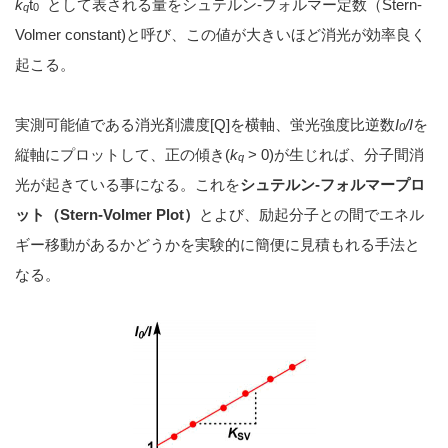
k
t
として表される量をシュテルン-フォルマー定数（Stern-
q
0
Volmer constant)と呼び、この値が大きいほど消光が効率良く
起こる。
実測可能値である消光剤濃度[Q]を横軸、蛍光強度比逆数
I
/I
を
0
縦軸にプロットして、正の傾き(
k
> 0)が生じれば、分子間消
q
光が起きている事になる。これを
シュテルン-フォルマープロ
ット（Stern-Volmer Plot）
とよび、励起分子との間でエネル
ギー移動があるかどうかを実験的に簡便に見積もれる手法と
なる。