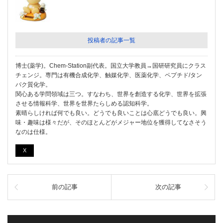
投稿者の記事一覧
博士(薬学)。Chem-Station副代表。国立大学教員→国研研究員にクラス
チェンジ。専門は有機合成化学、触媒化学、医薬化学、ペプチド/タン
パク質化学。
関心ある学問領域は三つ。すなわち、世界を創造する化学、世界を拡張
させる情報科学、世界を世界たらしめる認知科学。
素晴らしければ何でも良い。どうでも良いことは心底どうでも良い。興
味・趣味は様々だが、そのほとんどがメジャー地位を獲得してなさそう
なのは仕様。
X
前の記事
次の記事