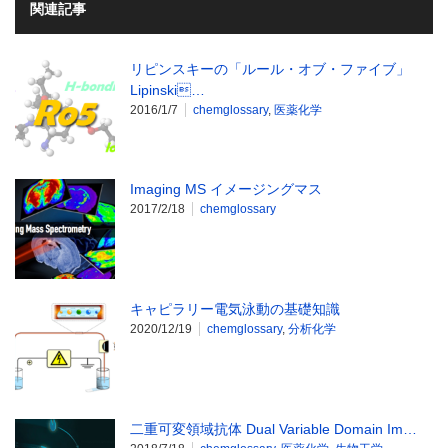
関連記事
リピンスキーの「ルール・オブ・ファイブ」
Lipinski…
2016/1/7
chemglossary
,
医薬化学
Imaging MS イメージングマス
2017/2/18
chemglossary
キャピラリー電気泳動の基礎知識
2020/12/19
chemglossary
,
分析化学
二重可変領域抗体 Dual Variable Domain Im…