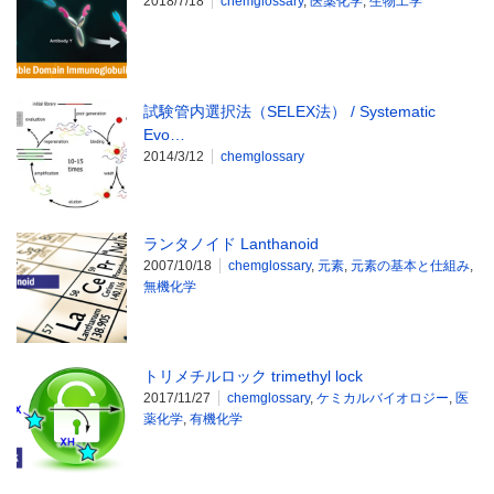
2018/7/18
chemglossary
,
医薬化学
,
生物工学
試験管内選択法（SELEX法） / Systematic
Evo…
2014/3/12
chemglossary
ランタノイド Lanthanoid
2007/10/18
chemglossary
,
元素
,
元素の基本と仕組み
,
無機化学
トリメチルロック trimethyl lock
2017/11/27
chemglossary
,
ケミカルバイオロジー
,
医
薬化学
,
有機化学