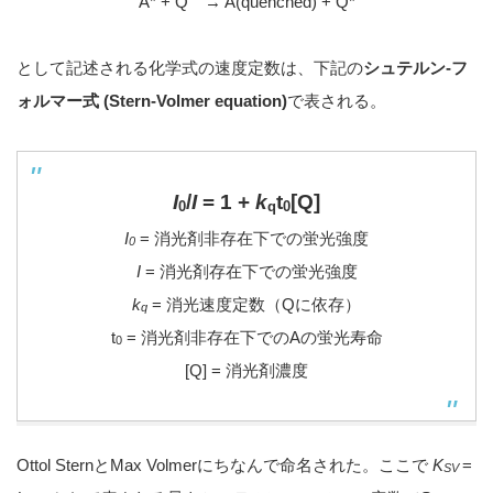
A* + Q → A(quenched) + Q*
として記述される化学式の速度定数は、下記の
シュテルン-フ
ォルマー式 (Stern-Volmer equation)
で表される。
I
/
I
= 1 +
k
t
[Q]
0
q
0
I
= 消光剤非存在下での蛍光強度
0
I
= 消光剤存在下での蛍光強度
k
= 消光速度定数（Qに依存）
q
t
= 消光剤非存在下でのAの蛍光寿命
0
[Q] = 消光剤濃度
Ottol SternとMax Volmerにちなんで命名された。ここで
K
=
SV