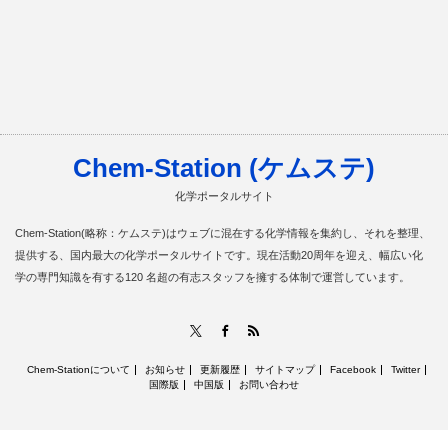
Chem-Station (ケムステ)
化学ポータルサイト
Chem-Station(略称：ケムステ)はウェブに混在する化学情報を集約し、それを整理、
提供する、国内最大の化学ポータルサイトです。現在活動20周年を迎え、幅広い化
学の専門知識を有する120 名超の有志スタッフを擁する体制で運営しています。
RSS
X
Facebook
Chem-Stationについて
お知らせ
更新履歴
サイトマップ
Facebook
Twitter
国際版
中国版
お問い合わせ