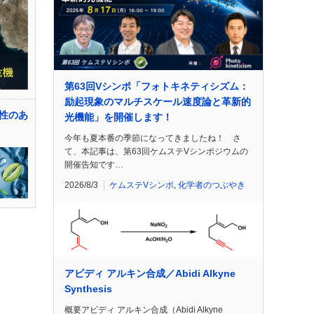
第63回Vシンポ「フォトキネティシズム：
励起現象のマルチスケール速度論と革新的
性のあ
光機能」を開催します！
今年も夏本番の季節になってきましたね！ さ
て、本記事は、第63回ケムステVシンポジウムの
開催告知です…
2026/8/3
ケムステVシンポ
,
化学者のつぶやき
アビディ アルキン合成／Abidi Alkyne
Synthesis
概要アビディ アルキン合成（Abidi Alkyne