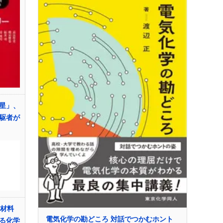
星」、
駆者が
・材料
電気化学の勘どころ 対話でつかむホント
る化学