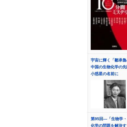
宇宙に輝く「鄒承魯
中国の生物化学の先
小惑星の名前に
第95回―「生物学
化学の問題を解決す