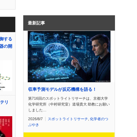
最新記事
御する
器の開
収率予測モデルが反応機構を語る！
第716回のスポットライトリサーチは、京都大学
ステリ
化学研究所（中村研究室）道場貴大 助教にお願い
しました…
2026/8/7
スポットライトリサーチ
,
化学者のつ
ぶやき