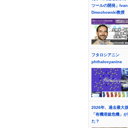
ツールの開発」Ivan
Dmochowski教授
フタロシアニン
phthalocyanine
2026年、過去最大
「有機溶媒危機」が
た？