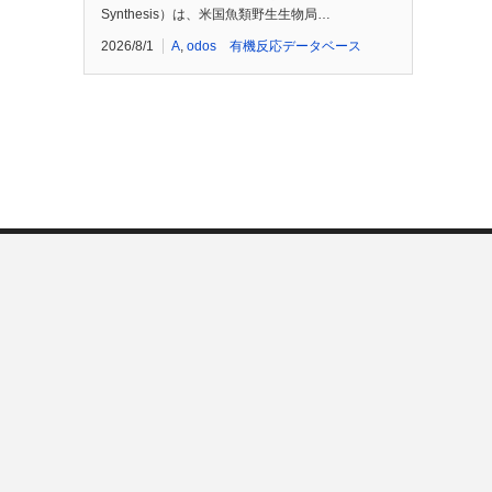
Synthesis）は、米国魚類野生生物局…
2026/8/1
A
,
odos 有機反応データベース