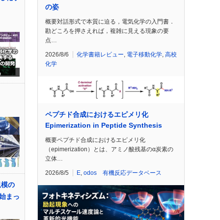
の姿
概要対話形式で本質に迫る，電気化学の入門書．
勘どころを押さえれば，複雑に見える現象の要
点…
2026/8/6
化学書籍レビュー
,
電子移動化学
,
高校
化学
ペプチド合成におけるエピメリ化
Epimerization in Peptide Synthesis
概要ペプチド合成におけるエピメリ化
（epimerization）とは、アミノ酸残基のα炭素の
立体…
2026/8/5
E
,
odos 有機反応データベース
規模の
始まっ