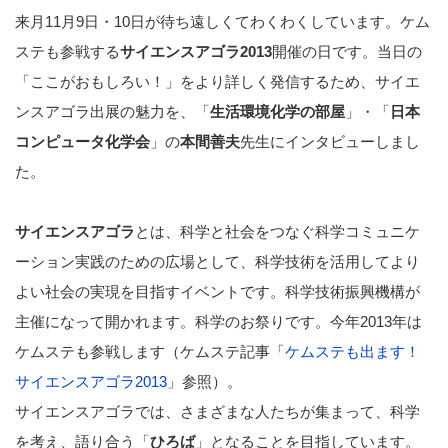
来月11月9日・10日が待ち遠しくてわくわくしています。ケム
ステも参戦する
サイエンスアゴラ2013
開催の日です。当日の
「ここがおもしろい！」をより詳しく発信するため、サイエ
ンスアゴラ出展の魅力を、「
生活環境化学の部屋
」・「
日本
コンピュータ化学会
」の
本間善夫
先生にインタビューしまし
た。
サイエンスアゴラ
とは、科学と社会をつなぐ科学コミュニケ
ーション実践のための広場として、科学技術を活用してより
よい社会の実現を目指すイベントです。科学技術振興機構が
主催になって開かれます。科学のお祭りです。今年2013年は
ケムステも参戦します（ケムステ記事「
ケムステも出ます！
サイエンスアゴラ2013
」参照）。
サイエンスアゴラでは、さまざまな人たちが集まって、科学
を考え、語り合う「
ひろば
」となることを目指しています。