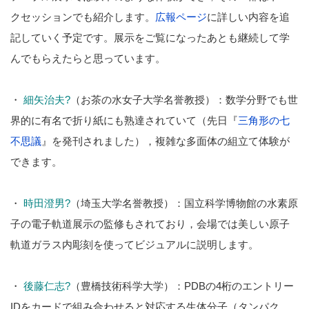
クセッションでも紹介します。
広報ページ
に詳しい内容を追
記していく予定です。展示をご覧になったあとも継続して学
んでもらえたらと思っています。
・
細矢治夫?
（お茶の水女子大学名誉教授）：数学分野でも世
界的に有名で折り紙にも熟達されていて（先日『
三角形の七
不思議
』を発刊されました），複雑な多面体の組立て体験が
できます。
・
時田澄男?
（埼玉大学名誉教授）：国立科学博物館の水素原
子の電子軌道展示の監修もされており，会場では美しい原子
軌道ガラス内彫刻を使ってビジュアルに説明します。
・
後藤仁志?
（豊橋技術科学大学）：PDBの4桁のエントリー
IDをカードで組み合わせると対応する生体分子（タンパク