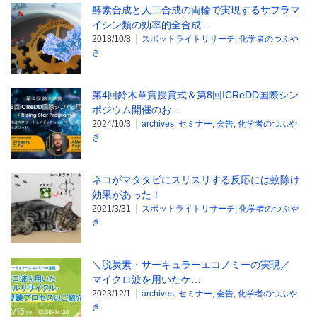
酵素合成と人工合成の両輪で実現するサフラマ
イシン類の効率的全合成…
2018/10/8
スポットライトリサーチ
,
化学者のつぶや
き
第4回鈴木章賞授賞式＆第8回ICReDD国際シン
ポジウム開催のお…
2024/10/3
archives
,
セミナー
,
会告
,
化学者のつぶや
き
ネコがマタタビにスリスリする反応には蚊除け
効果があった！
2021/3/31
スポットライトリサーチ
,
化学者のつぶや
き
＼脱炭素・サーキュラーエコノミーの実現／
マイクロ波を用いたケ…
2023/12/1
archives
,
セミナー
,
会告
,
化学者のつぶや
き