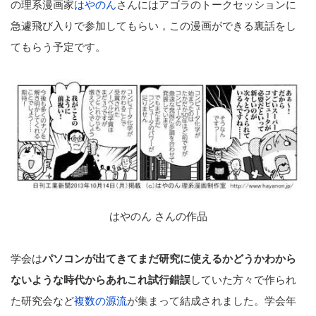
の理系漫画家
はやのん
さんにはアゴラのトークセッションに
急遽飛び入りで参加してもらい，この漫画ができる裏話をし
てもらう予定です。
はやのん さんの作品
学会は
パソコンが出てきてまだ研究に使えるかどうかわから
ないような時代からあれこれ試行錯誤
していた方々で作られ
た研究会など
複数の源流
が集まって結成されました。学会年