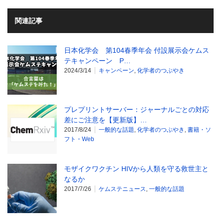
関連記事
日本化学会 第104春季年会 付設展示会ケムス
テキャンペーン P…
2024/3/14
キャンペーン
,
化学者のつぶやき
プレプリントサーバー：ジャーナルごとの対応
差にご注意を【更新版】…
2017/8/24
一般的な話題
,
化学者のつぶやき
,
書籍・ソ
フト・Web
モザイクワクチン HIVから人類を守る救世主と
なるか
2017/7/26
ケムステニュース
,
一般的な話題