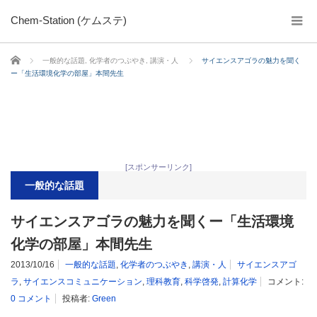
Chem-Station (ケムステ)
ホーム
一般的な話題
,
化学者のつぶやき
,
講演・人
サイエンスアゴラの魅力を聞く
ー「生活環境化学の部屋」本間先生
[スポンサーリンク]
一般的な話題
サイエンスアゴラの魅力を聞くー「生活環境
化学の部屋」本間先生
2013/10/16
一般的な話題
,
化学者のつぶやき
,
講演・人
サイエンスアゴ
ラ
,
サイエンスコミュニケーション
,
理科教育
,
科学啓発
,
計算化学
コメント:
0 コメント
投稿者:
Green