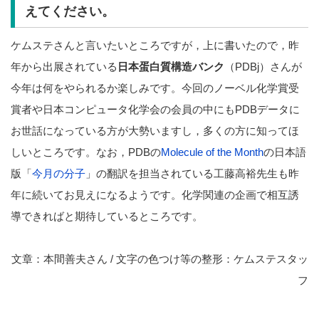
えてください。
ケムステさんと言いたいところですが，上に書いたので，昨
年から出展されている
日本蛋白質構造バンク
（PDBj）さんが
今年は何をやられるか楽しみです。今回のノーベル化学賞受
賞者や日本コンピュータ化学会の会員の中にもPDBデータに
お世話になっている方が大勢いますし，多くの方に知ってほ
しいところです。なお，PDBの
Molecule of the Month
の日本語
版「
今月の分子
」の翻訳を担当されている工藤高裕先生も昨
年に続いてお見えになるようです。化学関連の企画で相互誘
導できればと期待しているところです。
文章：本間善夫さん / 文字の色つけ等の整形：ケムステスタッ
フ