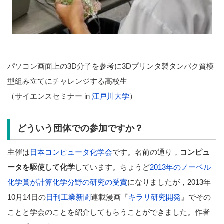
パソコン画面上の3D分子を参考に3Dプリンタ製タンパク質模
型組み立てにチャレンジする高校生
（サイエンスセミナー in
江戸川大学
）
どういう団体での参加ですか？
主催は
日本コンピュータ化学会
です。名前の通り，
コンピュ
ータを駆使して化学
しています。ちょうど
2013年のノーベル
化学賞が計算化学分野の研究の受賞
になりましたが，2013年
10月14日の
日刊工業新聞
連載漫画『
キラリ研究開発
』でその
ことと学会のことを紹介してもらうことができました。作者