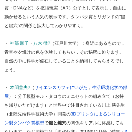
質・DNAなど）を拡張現実（AR）分子として表示し，自由に
動かせるという人気の展示です。タンパク質とリガンドの”鍵
と鍵穴”の関係も拡大してわかりやすく。
・
神部 順子
・
八木 徹?
（江戸川大学）：身近にあるもので，
青空や夕焼けの色を体験してもらい，その秘密に迫ります。
自然の中に科学が偏在していることを納得してもらえるでし
ょう。
・
本間善夫?
（
サイエンスカフェにいがた
，
生活環境化学の部
屋
）：分子模型モル・タロウのミニセットの組み立て（お持
ち帰りいただけます）と世界中で注目されている川上 勝先生
（北陸先端科学技術大学）開発の
3Dプリンタによるシリコー
ン製タンパク質模型
で
鍵と鍵穴
の関係をリアルに体感しても
らいます。なお同模型は「現代化学」2013年11月号（特集：
3