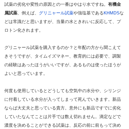
試薬の劣化や変性の原因との一番はやはり水ですね。
有機金
属試薬
、例えば、
グリニャール試薬
や強塩基である
KHMDS
な
どは常識だと思いますが、当量の水ときれいに反応して、プ
ロトン化されます。
グリニャール試薬を購入するのか？と年配の方から聞こえて
きそうですが、タイムイズマネー、教育的には必要で、調製
の経験はあったほうがいいですが、あるものは使ったほうが
よいと思っています。
何度も使用しているとどうしても空気中の水分や、シリンジ
に付着している水分が入ってしまって死んでいきます。新品
ならば大丈夫と思っている貴方。意外にも新品ですでに劣化
していたなんてことは片手では数え切れません。滴定などで
濃度を決めることができる試薬は、反応の前に前もって決め