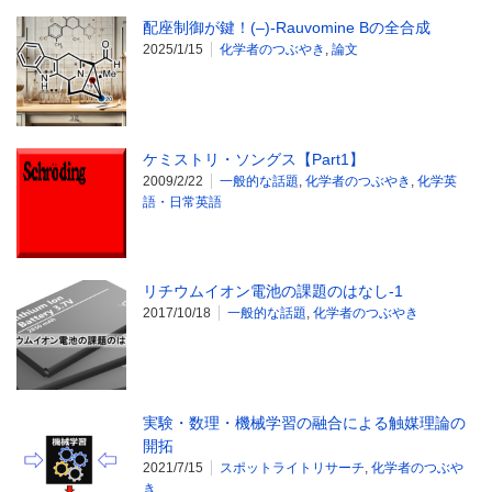
配座制御が鍵！(–)-Rauvomine Bの全合成
2025/1/15
化学者のつぶやき
,
論文
ケミストリ・ソングス【Part1】
2009/2/22
一般的な話題
,
化学者のつぶやき
,
化学英
語・日常英語
リチウムイオン電池の課題のはなし-1
2017/10/18
一般的な話題
,
化学者のつぶやき
実験・数理・機械学習の融合による触媒理論の
開拓
2021/7/15
スポットライトリサーチ
,
化学者のつぶや
き