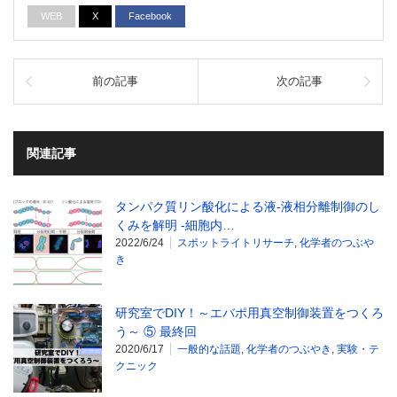
WEB
X
Facebook
前の記事
次の記事
関連記事
タンパク質リン酸化による液-液相分離制御のし
くみを解明 -細胞内…
2022/6/24
スポットライトリサーチ
,
化学者のつぶや
き
研究室でDIY！～エバポ用真空制御装置をつくろ
う～ ⑤ 最終回
2020/6/17
一般的な話題
,
化学者のつぶやき
,
実験・テ
クニック