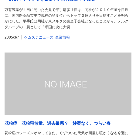
万有製薬が４日に開いた会見で平手晴彦社長は、同社が２０１０年頃を目途
に、国内医薬品市場で現在の第９位からトップ３位入りを目指すことを明ら
かにした。平手氏は同社が米メルクの完全子会社となったことから、メルク
グループの一員として「米国に次に大切…
2005/3/7
ケムステニュース
,
企業情報
花粉症 花粉飛散量、過去最悪？ 妙案なく、つらい春
花粉症のシーズンがやってきた。ぐずついた天気が回復し暖かくなる今週に