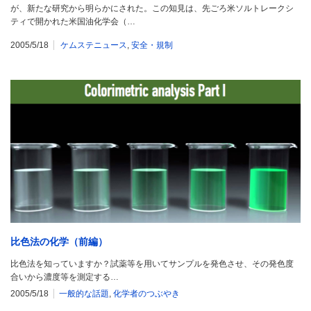
が、新たな研究から明らかにされた。この知見は、先ごろ米ソルトレークシ
ティで開かれた米国油化学会（…
2005/5/18
ケムステニュース
,
安全・規制
比色法の化学（前編）
比色法を知っていますか？試薬等を用いてサンプルを発色させ、その発色度
合いから濃度等を測定する…
2005/5/18
一般的な話題
,
化学者のつぶやき