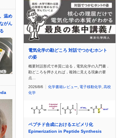
、温め
ながん
る
電気化学の勘どころ 対話でつかむホント
の姿
概要対話形式で本質に迫る，電気化学の入門書．
勘どころを押さえれば，複雑に見える現象の要
点…
2026/8/6
化学書籍レビュー
,
電子移動化学
,
高校
eda
化学
ペプチド合成におけるエピメリ化
Epimerization in Peptide Synthesis