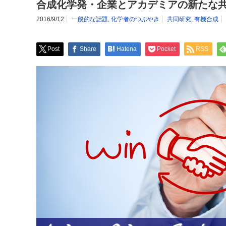
合成化学発・企業とアカデミアの新たな
2016/9/12
一般的な話題
,
化学者のつぶやき
共同研究
,
有機合成
Post
Share
Hatena
Pocket
RSS