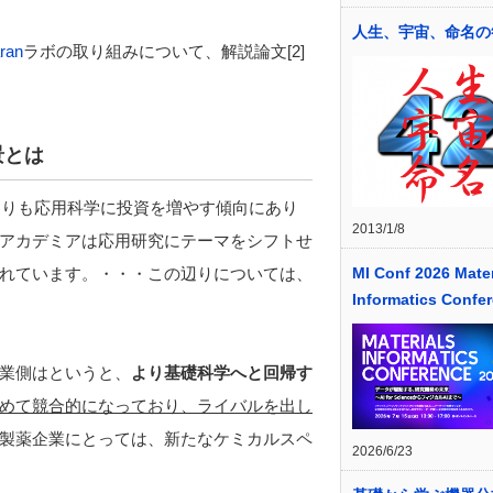
人生、宇宙、命名の
aran
ラボの取り組みについて、解説論文[2]
景とは
学よりも応用科学に投資を増やす傾向にあり
2013/1/8
アカデミアは応用研究にテーマをシフトせ
MI Conf 2026 Mater
れています。・・・この辺りについては、
Informatics Confe
業側はというと、
より基礎科学へと回帰す
めて競合的になっており、ライバルを出し
製薬企業にとっては、新たなケミカルスペ
2026/6/23