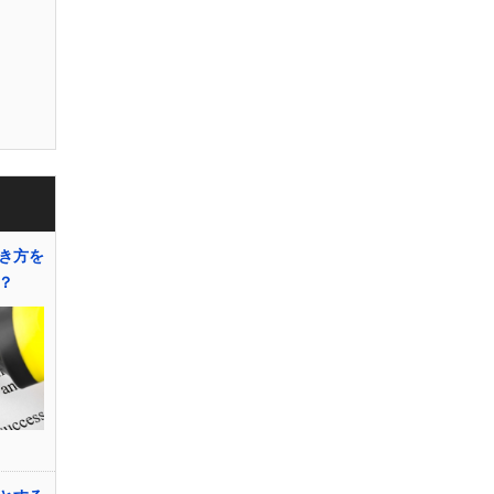
き方を
？