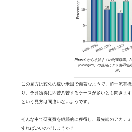
Phase1から市販までの到達確率。
（biologics）の台頭により復調傾
用）
この見方は変化の速い米国で顕著なようで、超一流有機
り、予算獲得に四苦八苦するケースが多いとも聞きます
という見方は間違いないようです。
そんな中で研究費を継続的に獲得し、最先端のアカデミ
すればいいのでしょうか？