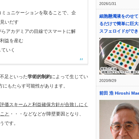
2026/1/31
密接なコミュニケーションを取ることで、企
細胞懸濁液をのせて
見いだす
るだけで簡単に巨大
スフェロイドができ
がらアカデミアの目線でスマートに解
利益を産む
していく
不足といった
学術的制約
によって生じてい
2020/9/29
双方にもたらす可能性があります。
前田 浩 Hiroshi Ma
評価スキームと利益確保方針が合致しにく
ること
・・・などなどが障壁要因となり、
うです。