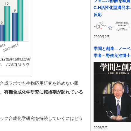
フェニル酢酸を基質
C-H活性化型溝呂木-
反応
2009/12/5
学問と創造―ノーベ
学者・野依良治博士
2012以降は生物製剤
向。（文献[1]より引
合成ラボでも生物応用研究を絡めない限
。
有機合成化学研究に転換期が訪れている
ック合成化学研究を持続していくにはどう
2008/3/2