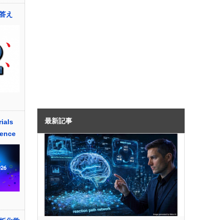
答え
最新記事
ials
rence