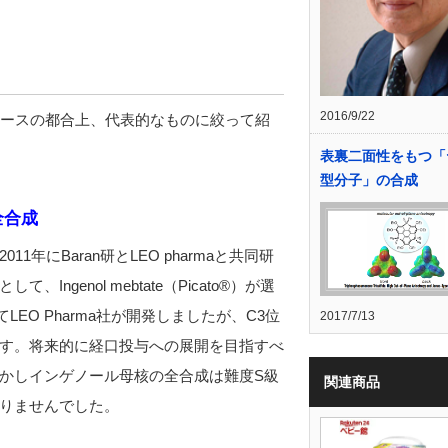
2016/9/22
ペースの都合上、代表的なものに絞って紹
表裏二面性をもつ「
型分子」の合成
全合成
にBaran研とLEO pharmaと共同研
genol mebtate（Picato®）が選
LEO Pharma社が開発しましたが、C3位
2017/7/13
す。将来的に経口投与への展開を目指すべ
かしインゲノール母核の全合成は難度S級
関連商品
りませんでした。