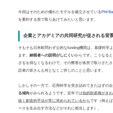
今回はそのための優れたモデルを確立させている
Phil B
を要約する形で取りあげてみたいと思います。
企業とアカデミアの共同研究が促される背
そもそも日米欧問わず公的なfunding機関は、基礎科
ます。
納税者への説明がしにくい
からです。こうなると
ざるを得なくなるわけで、その弊害が各所で取りざたさ
読者の皆さんも何となくご存じのことと思います。
しかしその一方で、応用科学を突き詰めてきたはずの企
る傾向
がみられるようです。近年では
知的財産権がきわ
抜く創造的手法が常に求められているから
です（例えば
ースを生み出す方法などがそれに相当します）。