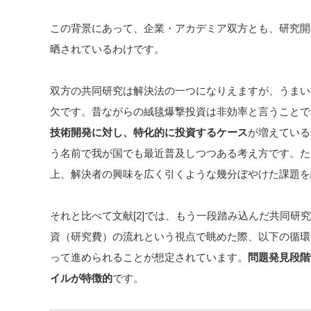
この背景にあって、企業・アカデミア双方とも、研究開
晒されているわけです。
双方の共同研究は解決法の一つになりえますが、うまい
欠です。昔ながらの絨毯爆撃投資は非効率と言うことで
技術開発に対し、特化的に投資するケース
が増えている
う名前で我が国でも最近普及しつつある考え方です。た
上、解決者の興味を広く引くような幾分ぼやけた課題を
それと比べて文献[2]では、もう一段踏み込んだ共同研
資（研究費）の流れという視点で眺めた際、以下の循環
って進められることが想定されています。
問題発見段階
イルが特徴的
です。