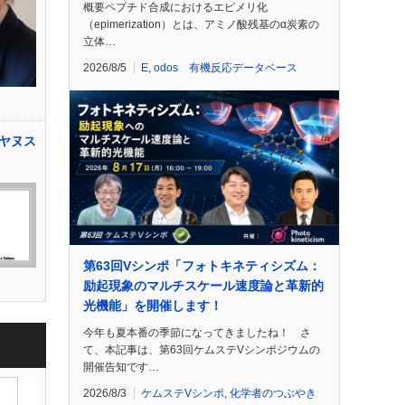
概要ペプチド合成におけるエピメリ化
（epimerization）とは、アミノ酸残基のα炭素の
立体…
2026/8/5
E
,
odos 有機反応データベース
ヤヌス
第63回Vシンポ「フォトキネティシズム：
励起現象のマルチスケール速度論と革新的
光機能」を開催します！
今年も夏本番の季節になってきましたね！ さ
て、本記事は、第63回ケムステVシンポジウムの
開催告知です…
2026/8/3
ケムステVシンポ
,
化学者のつぶやき