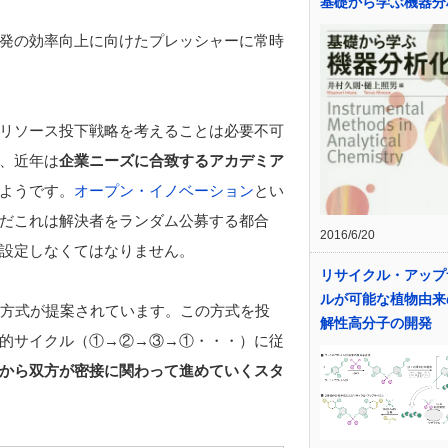
基礎から学ぶ機器分
発の効率向上に向けたプレッシャーに常時
リソース投下戦略を考えることは必要不可
、近年は
企業ニーズに合致するアカデミア
ようです。
オープン・イノベーション
とい
だこれは解決者をランダム公募する都合
2016/6/20
設定しなくてはなりません。
リサイクル・アップ
ルが可能な植物由来
究方式が提案されています。この方式を投
解性高分子の開発
的サイクル（①→②→③→①・・・）に従
から双方が密接に関わって進めていくスタ