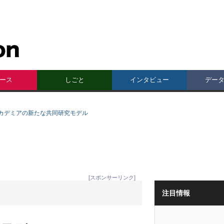
ース
しごと
インタビュー
デー
カデミアの新たな共同研究モデル
[スポンサーリンク]
注目情報