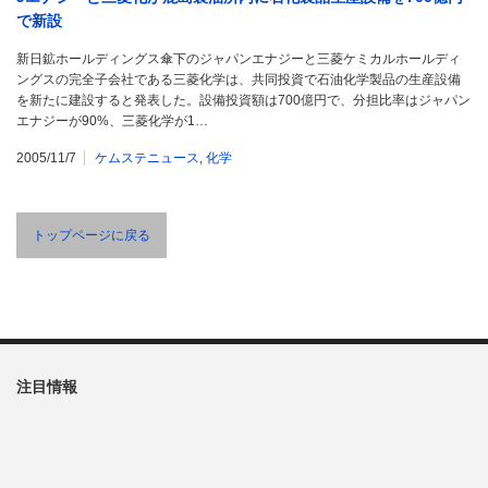
で新設
新日鉱ホールディングス傘下のジャパンエナジーと三菱ケミカルホールディ
ングスの完全子会社である三菱化学は、共同投資で石油化学製品の生産設備
を新たに建設すると発表した。設備投資額は700億円で、分担比率はジャパン
エナジーが90%、三菱化学が1…
2005/11/7
ケムステニュース
,
化学
トップページに戻る
注目情報