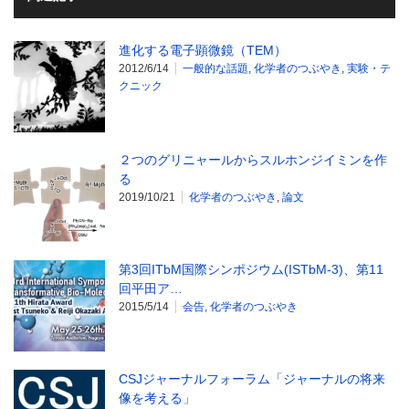
進化する電子顕微鏡（TEM）
2012/6/14
一般的な話題
,
化学者のつぶやき
,
実験・テ
クニック
２つのグリニャールからスルホンジイミンを作
る
2019/10/21
化学者のつぶやき
,
論文
第3回ITbM国際シンポジウム(ISTbM-3)、第11
回平田ア…
2015/5/14
会告
,
化学者のつぶやき
CSJジャーナルフォーラム「ジャーナルの将来
像を考える」