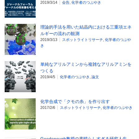
2019/3/14
会告
,
化学者のつぶやき
理論的手法を用いた結晶内における三重項エネ
ルギーの流れの観測
2019/3/13
スポットライトリサーチ
,
化学者のつぶや
き
単純なアリルアミンから複雑なアリルアミンを
つくる
2019/4/5
化学者のつぶやき
,
論文
化学合成で「クモの糸」を作り出す
2017/2/6
スポットライトリサーチ
,
化学者のつぶやき
Goodenough教授の素晴らしすぎる研究人生