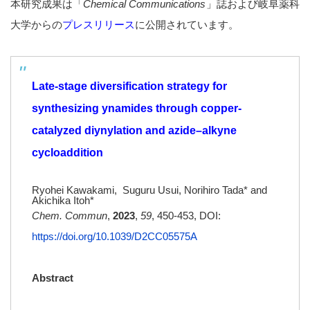
本研究成果は「
Chemical Communications
」誌および岐阜薬科
大学からの
プレスリリース
に公開されています。
Late-stage diversification strategy for
synthesizing ynamides through copper-
catalyzed diynylation and azide–alkyne
cycloaddition
Ryohei Kawakami,
Suguru Usui,
Norihiro Tada* and
Akichika Itoh*
Chem. Commun
,
2023
,
59
, 450-453, DOI:
https://doi.org/10.1039/D2CC05575A
Abstract