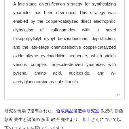
A late-stage diversification strategy for synthesizing
ynamides has been developed. This strategy was
enabled by the copper-catalyzed direct electrophilic
diynylation of sulfonamides with a novel
triisopropylsilyl diynyl benziodoxolone, deprotection,
and the late-stage chemoselective copper-catalyzed
azide–alkyne cycloaddition sequence, which yields
various complex molecule-derived ynamides with
pyrene, amino acid, nucleoside, and
N
-
acetylglucosamine as substituents.
研究を現場で指導された、
合成薬品製造学研究室
教授の 伊藤
彰近 先生と講師の 多田 教浩 先生より、川上さんについて以
下のコメントを頂いています！