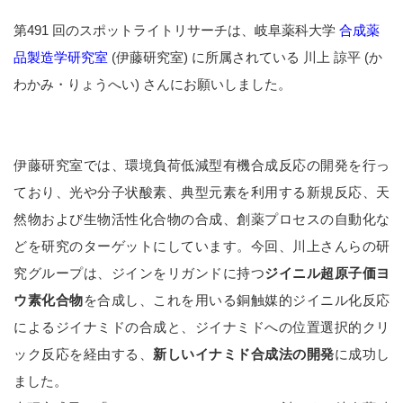
第491 回のスポットライトリサーチは、岐阜薬科大学
合成薬
品製造学研究室
(伊藤研究室) に所属されている 川上 諒平 (か
わかみ・りょうへい) さんにお願いしました。
伊藤研究室では、環境負荷低減型有機合成反応の開発を行っ
ており、光や分子状酸素、典型元素を利用する新規反応、天
然物および生物活性化合物の合成、創薬プロセスの自動化な
どを研究のターゲットにしています。今回、川上さんらの研
究グループは、ジインをリガンドに持つ
ジイニル超原子価ヨ
ウ素化合物
を合成し、これを用いる銅触媒的ジイニル化反応
によるジイナミドの合成と、ジイナミドへの位置選択的クリ
ック反応を経由する、
新しいイナミド合成法の開発
に成功し
ました。