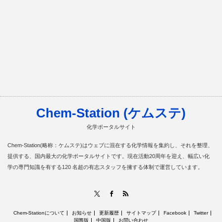
Chem-Station (ケムステ)
化学ポータルサイト
Chem-Station(略称：ケムステ)はウェブに混在する化学情報を集約し、それを整理、
提供する、国内最大の化学ポータルサイトです。現在活動20周年を迎え、幅広い化
学の専門知識を有する120 名超の有志スタッフを擁する体制で運営しています。
RSS
X
Facebook
Chem-Stationについて
お知らせ
更新履歴
サイトマップ
Facebook
Twitter
国際版
中国版
お問い合わせ