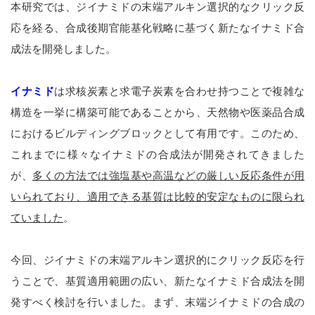
本研究では、ジイナミドの末端アルキン選択的なクリック反
応を経る、合成後期官能基化戦略に基づく新たなイナミド合
成法を開発しました。
イナミド
は求核炭素と求電子炭素を合わせ持つことで複雑な
構造を一挙に構築可能であることから、天然物や医薬品合成
におけるビルディングブロックとして有用です。このため、
これまでに様々なイナミドの合成法が開発されてきました
が、
多くの方法では強塩基や高温などの厳しい反応条件が用
いられており、適用できる基質は比較的安定なものに限られ
ていました
。
今回、ジイナミドの末端アルキン選択的にクリック反応を行
うことで、基質適用範囲の広い、新たなイナミド合成法を開
発すべく検討を行いました。まず、末端ジイナミドの合成の