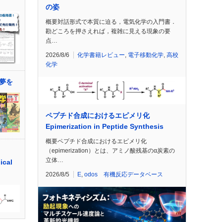
の姿
概要対話形式で本質に迫る，電気化学の入門書．
勘どころを押さえれば，複雑に見える現象の要
点…
2026/8/6
化学書籍レビュー
,
電子移動化学
,
高校
化学
夢を
ペプチド合成におけるエピメリ化
Epimerization in Peptide Synthesis
概要ペプチド合成におけるエピメリ化
（epimerization）とは、アミノ酸残基のα炭素の
立体…
ical
2026/8/5
E
,
odos 有機反応データベース