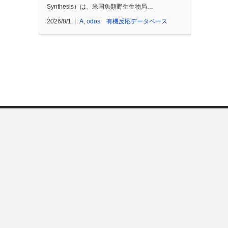
Synthesis）は、米国魚類野生生物局…
2026/8/1
A
,
odos 有機反応データベース