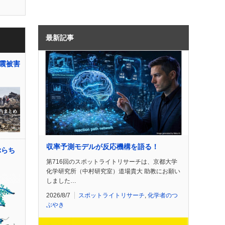
最新記事
震被害
収率予測モデルが反応機構を語る！
ぷらち
第716回のスポットライトリサーチは、京都大学
化学研究所（中村研究室）道場貴大 助教にお願い
しました…
2026/8/7
スポットライトリサーチ
,
化学者のつ
ぶやき