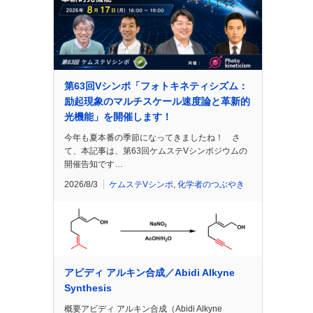
第63回Vシンポ「フォトキネティシズム：
励起現象のマルチスケール速度論と革新的
光機能」を開催します！
今年も夏本番の季節になってきましたね！ さ
て、本記事は、第63回ケムステVシンポジウムの
開催告知です…
2026/8/3
ケムステVシンポ
,
化学者のつぶやき
アビディ アルキン合成／Abidi Alkyne
Synthesis
概要アビディ アルキン合成（Abidi Alkyne