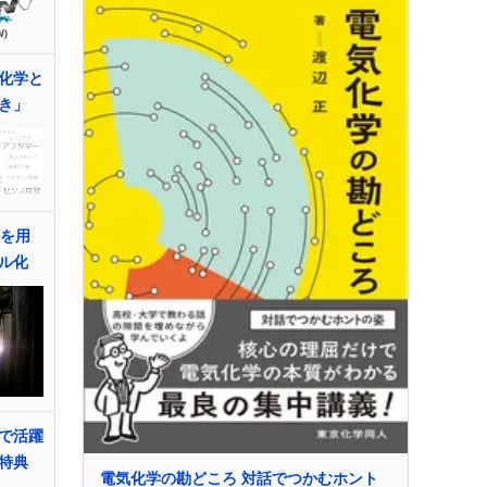
化学と
き」
ンを用
ル化
で活躍
特典
電気化学の勘どころ 対話でつかむホント