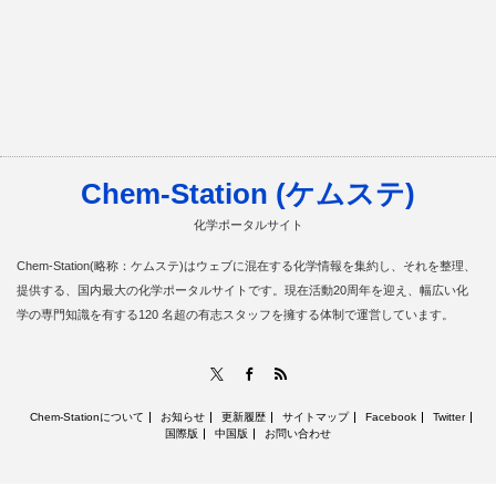
Chem-Station (ケムステ)
化学ポータルサイト
Chem-Station(略称：ケムステ)はウェブに混在する化学情報を集約し、それを整理、
提供する、国内最大の化学ポータルサイトです。現在活動20周年を迎え、幅広い化
学の専門知識を有する120 名超の有志スタッフを擁する体制で運営しています。
RSS
X
Facebook
Chem-Stationについて
お知らせ
更新履歴
サイトマップ
Facebook
Twitter
国際版
中国版
お問い合わせ