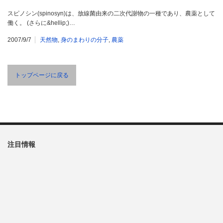
スピノシン(spinosyn)は、放線菌由来の二次代謝物の一種であり、農薬として
働く。 (さらに&hellip;)…
2007/9/7
天然物
,
身のまわりの分子
,
農薬
トップページに戻る
注目情報