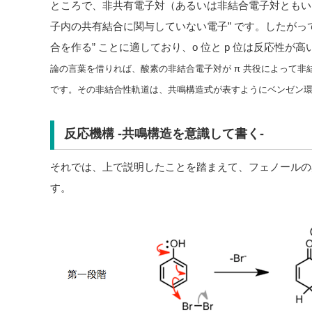
ところで、非共有電子対（あるいは非結合電子対ともい
子内の共有結合に関与していない電子” です。したがっ
合を作る” ことに適しており、o 位と p 位は反応性が
論の言葉を借りれば、酸素の非結合電子対が π 共役によって非
です。その非結合性軌道は、共鳴構造式が表すようにベンゼン環の
反応機構 -共鳴構造を意識して書く-
それでは、上で説明したことを踏まえて、フェノールの
す。