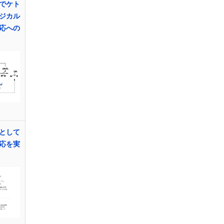
でケト
ジカル
応への
として
応を実