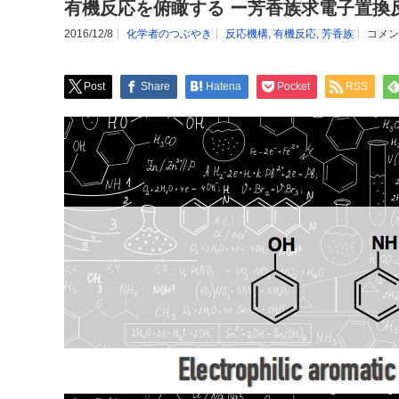
有機反応を俯瞰する ー芳香族求電子置換反
2016/12/8
化学者のつぶやき
反応機構
,
有機反応
,
芳香族
コメン
Post
Share
Hatena
Pocket
RSS