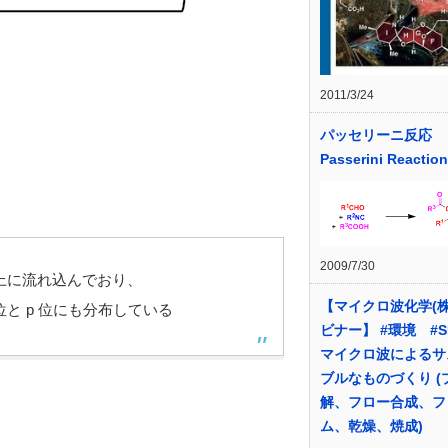
2011/3/24
パッセリーニ反応
Passerini Reaction
2009/7/30
上に流れ込んでおり、
【マイクロ波化学(株
位と p 位にも分布している
ビナー】 #環境 #S
マイクロ波によるサ
ブルなものづくり (
解、フロー合成、フ
ム、乾燥、焼成)