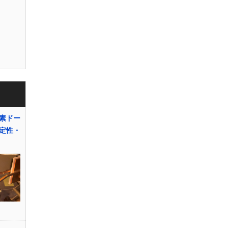
素ドー
定性・