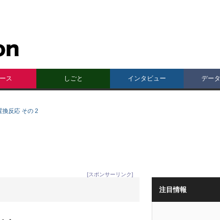
ース
しごと
インタビュー
デー
換反応 その 2
[スポンサーリンク]
注目情報