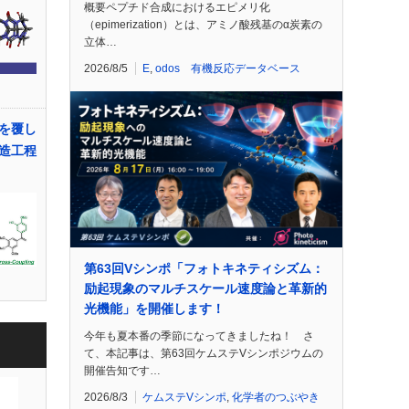
概要ペプチド合成におけるエピメリ化
（epimerization）とは、アミノ酸残基のα炭素の
立体…
2026/8/5
E
,
odos 有機反応データベース
を覆し
造工程
第63回Vシンポ「フォトキネティシズム：
励起現象のマルチスケール速度論と革新的
光機能」を開催します！
今年も夏本番の季節になってきましたね！ さ
て、本記事は、第63回ケムステVシンポジウムの
開催告知です…
2026/8/3
ケムステVシンポ
,
化学者のつぶやき