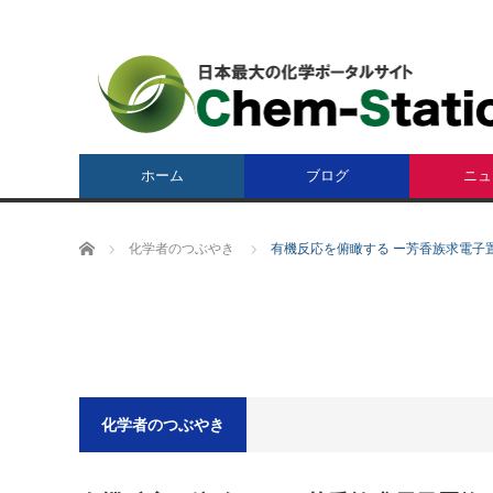
ホーム
ブログ
ニュ
ホーム
化学者のつぶやき
有機反応を俯瞰する ー芳香族求電子置
化学者のつぶやき