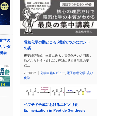
化学の
電気化学の勘どころ 対話でつかむホント
リンダ
の姿
者会
概要対話形式で本質に迫る，電気化学の入門書．
勘どころを押さえれば，複雑に見える現象の要
点…
2026/8/6
化学書籍レビュー
,
電子移動化学
,
高校
化学
ペプチド合成におけるエピメリ化
Epimerization in Peptide Synthesis