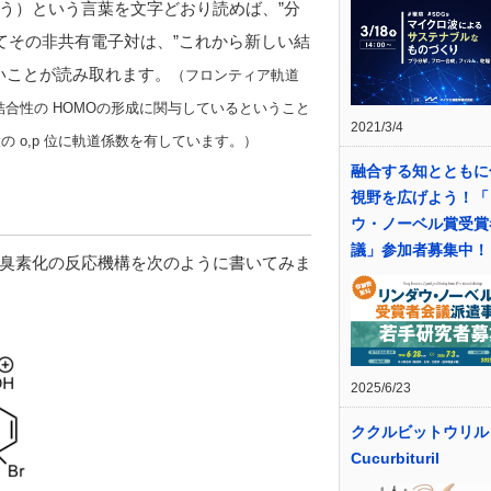
う）という言葉を文字どおり読めば、”分
てその非共有電子対は、”これから新しい結
高いことが読み取れます。
（フロンティア軌道
結合性の HOMOの形成に関与しているということ
2021/3/4
 o,p 位に軌道係数を有しています。）
融合する知とともに
視野を広げよう！「
ウ・ノーベル賞受賞
議」参加者募集中！
臭素化の反応機構を次のように書いてみま
2025/6/23
ククルビットウリル
Cucurbituril