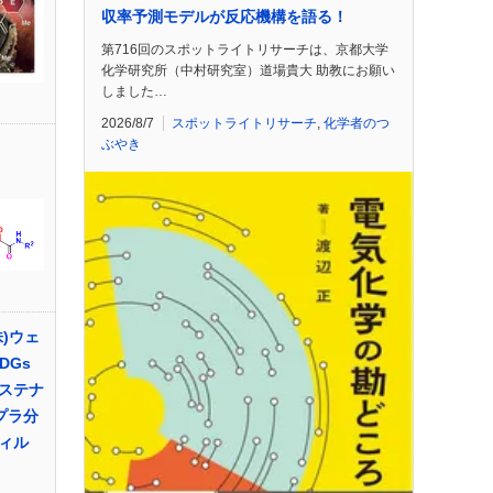
収率予測モデルが反応機構を語る！
第716回のスポットライトリサーチは、京都大学
化学研究所（中村研究室）道場貴大 助教にお願い
しました…
2026/8/7
スポットライトリサーチ
,
化学者のつ
ぶやき
)ウェ
DGs
ステナ
プラ分
ィル