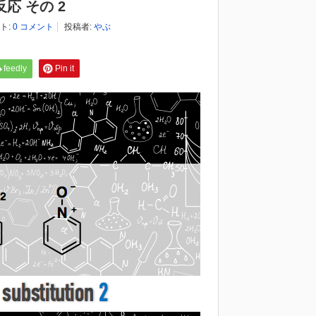
応 その 2
ト:
0 コメント
投稿者:
やぶ
feedly
Pin it