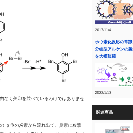
2017/11/4
ホウ素化反応の常識
分岐型アルケンの製
を大幅短縮
2022/1/13
由なく矢印を並べているわけではありませ
関連商品
 p 位の炭素から流れ出て、臭素に攻撃