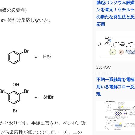
励起パラジウム触媒
ンを還元！ケチルラ
触媒の必要性）
の新たな発生法と反
ぜ
m-
位だけ反応しないか。
応用
2024/5/7
不均一系触媒を電極
用いる電解フロー反
現
たとおりです。手短に言うと、ベンゼン環
だから反応性が低いのでした。一方、上の