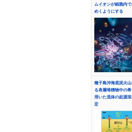
ムイオンが細胞内で
めくようにする
種子島沖海底泥火山
る表層堆積物中の希
用いた流体の起源深
定