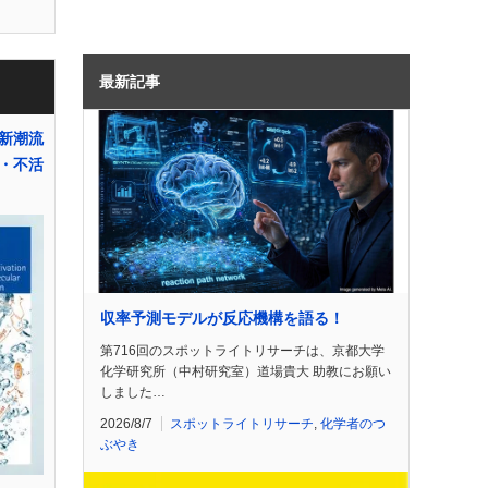
最新記事
新潮流
・不活
収率予測モデルが反応機構を語る！
第716回のスポットライトリサーチは、京都大学
化学研究所（中村研究室）道場貴大 助教にお願い
しました…
2026/8/7
スポットライトリサーチ
,
化学者のつ
ぶやき