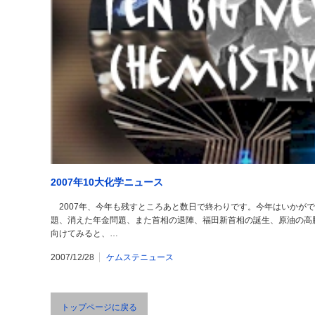
2007年10大化学ニュース
2007年、今年も残すところあと数日で終わりです。今年はいかが
題、消えた年金問題、また首相の退陣、福田新首相の誕生、原油の高
向けてみると、…
2007/12/28
ケムステニュース
トップページに戻る