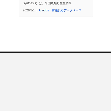
Synthesis）は、米国魚類野生生物局…
2026/8/1
A
,
odos 有機反応データベース