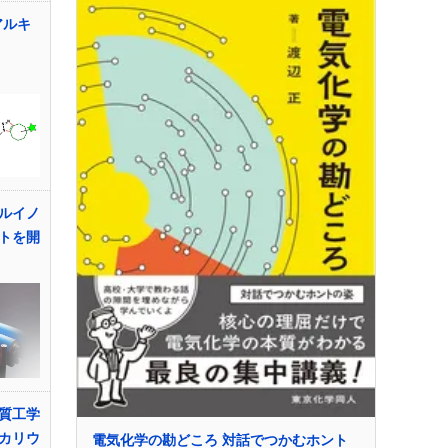
アルキ
ルイノ
トを開
質工学
カリウ
電気化学の勘どころ 対話でつかむホント