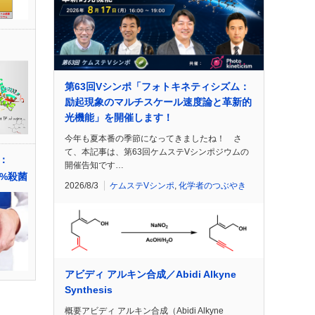
第63回Vシンポ「フォトキネティシズム：
励起現象のマルチスケール速度論と革新的
光機能」を開催します！
今年も夏本番の季節になってきましたね！ さ
て、本記事は、第63回ケムステVシンポジウムの
：
開催告知です…
9%殺菌
2026/8/3
ケムステVシンポ
,
化学者のつぶやき
アビディ アルキン合成／Abidi Alkyne
Synthesis
概要アビディ アルキン合成（Abidi Alkyne