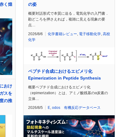
の姿
赤く煌
概要対話形式で本質に迫る，電気化学の入門書．
勘どころを押さえれば，複雑に見える現象の要
点…
2026/8/6
化学書籍レビュー
,
電子移動化学
,
高校
化学
ペプチド合成におけるエピメリ化
Epimerization in Peptide Synthesis
におけ
概要ペプチド合成におけるエピメリ化
（epimerization）とは、アミノ酸残基のα炭素の
ガスを
立体…
度の推
2026/8/5
E
,
odos 有機反応データベース