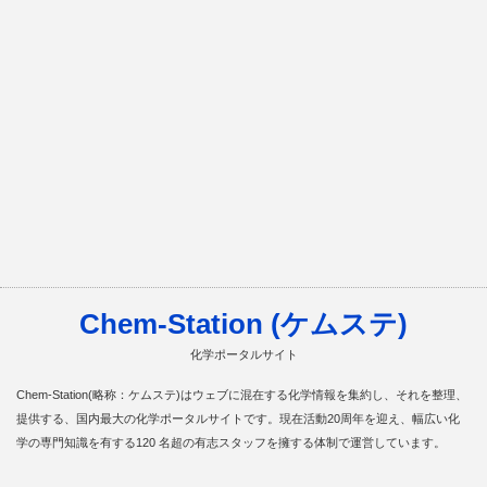
Chem-Station (ケムステ)
化学ポータルサイト
Chem-Station(略称：ケムステ)はウェブに混在する化学情報を集約し、それを整理、
提供する、国内最大の化学ポータルサイトです。現在活動20周年を迎え、幅広い化
学の専門知識を有する120 名超の有志スタッフを擁する体制で運営しています。