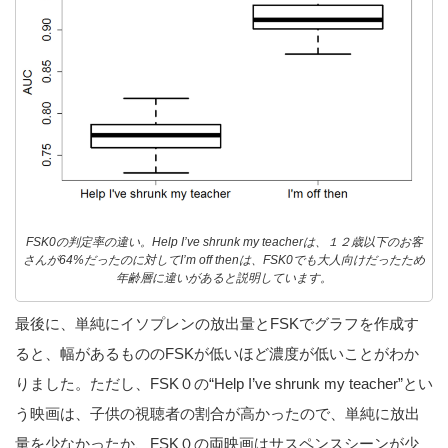
FSK0の判定率の違い。Help I’ve shrunk my teacherは、１２歳以下のお客
さんが64%だったのに対してI’m off thenは、FSK0でも大人向けだったため
年齢層に違いがあると説明しています。
最後に、単純にイソプレンの放出量とFSKでグラフを作成す
ると、幅があるもののFSKが低いほど濃度が低いことがわか
りました。ただし、FSK０の“Help I’ve shrunk my teacher”とい
う映画は、子供の視聴者の割合が高かったので、単純に放出
量を少なかったか、FSK０の両映画はサスペンスシーンが少