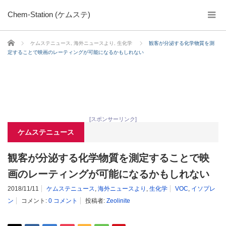
Chem-Station (ケムステ)
ホーム
ケムステニュース
,
海外ニュースより
,
生化学
観客が分泌する化学物質を測
定することで映画のレーティングが可能になるかもしれない
[スポンサーリンク]
ケムステニュース
観客が分泌する化学物質を測定することで映
画のレーティングが可能になるかもしれない
2018/11/11
ケムステニュース
,
海外ニュースより
,
生化学
VOC
,
イソプレ
ン
コメント:
0 コメント
投稿者:
Zeolinite