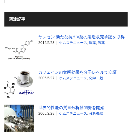
関連記事
ヤンセン 新たな抗HIV薬の製造販売承認を取得
2012/5/23
ケムステニュース
,
医薬
,
製薬
カフェインの覚醒効果を分子レベルで立証
2005/6/27
ケムステニュース
,
化学一般
世界的性能の質量分析器開発を開始
2005/2/28
ケムステニュース
,
分析機器