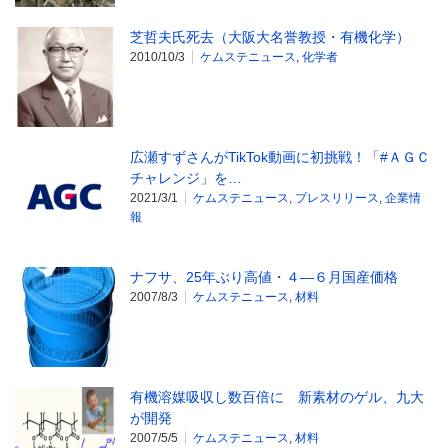
芝哲夫氏死去（大阪大名誉教授・有機化学）
2010/10/3
ケムステニュース
,
化学者
広瀬すずさんがTikTok動画に初挑戦！「#ＡＧＣ
チャレンジ」を…
2021/3/1
ケムステニュース
,
プレスリリース
,
企業情
報
ナフサ、25年ぶり高値・４―６月国産価格
2007/8/3
ケムステニュース
,
材料
有機溶媒吸収し数百倍に 新素材のゲル、九大
が開発
2007/5/5
ケムステニュース
,
材料