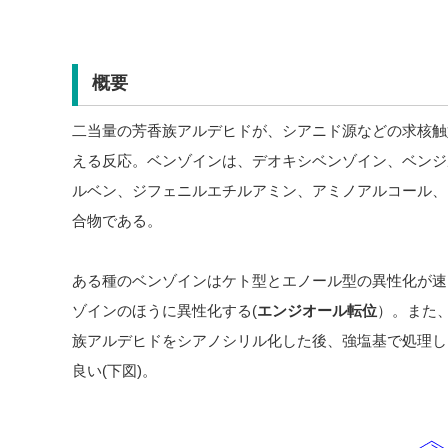
概要
二当量の芳香族アルデヒドが、シアニド源などの求核触
える反応。ベンゾインは、デオキシベンゾイン、ベンジ
ルベン、ジフェニルエチルアミン、アミノアルコール、
合物である。
ある種のベンゾインはケト型とエノール型の異性化が速
ゾインのほうに異性化する(
エンジオール転位
）。また
族アルデヒドをシアノシリル化した後、強塩基で処理し
良い(下図)。