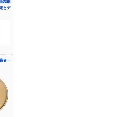
高精細
定とデ
賞者一