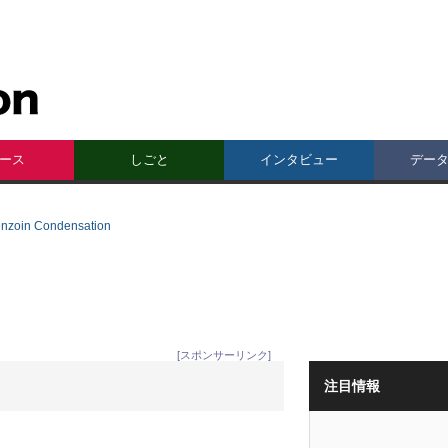
ース
しごと
インタビュー
デー
in Condensation
[スポンサーリンク]
注目情報