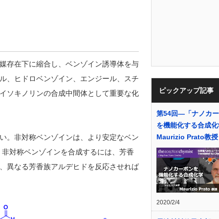
媒存在下に縮合し、ベンゾイン誘導体を与
ル、ヒドロベンゾイン、エンジール、スチ
ピックアップ記事
イソキノリンの合成中間体として重要な化
第54回―「ナノカ
を機能化する合成化
い。非対称ベンゾインは、より安定なベン
Maurizio Prato教授
、非対称ベンゾインを合成するには、芳香
、異なる芳香族アルデヒドを反応させれば
2020/2/4