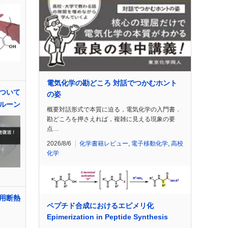
電気化学の勘どころ 対話でつかむホント
ついて
の姿
ルーン
概要対話形式で本質に迫る，電気化学の入門書．
勘どころを押さえれば，複雑に見える現象の要
点…
2026/8/6
化学書籍レビュー
,
電子移動化学
,
高校
化学
用断熱
ペプチド合成におけるエピメリ化
Epimerization in Peptide Synthesis