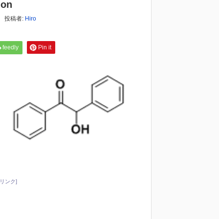
on
投稿者:
Hiro
feedly
Pin it
リンク]