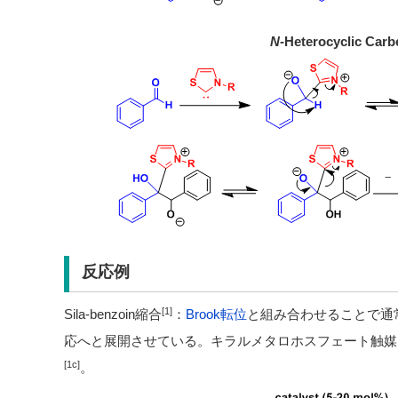
N
-Heterocyclic Ca
反応例
[1]
Sila-benzoin縮合
：
Brook転位
と組み合わせることで通
応へと展開させている。キラルメタロホスフェート触媒
[1c]
。