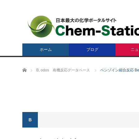
ホーム
ブログ
ニュ
ホーム
B
,
odos 有機反応データベース
ベンゾイン縮合反応 Benzo
B