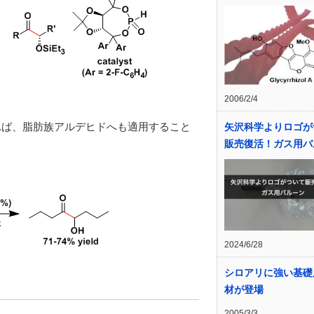
2006/2/4
れば、脂肪族アルデヒドへも適用すること
矢沢科学よりロゴが
販売復活！ガス用バ
2024/6/28
シロアリに強い基礎
材が登場
2005/3/3