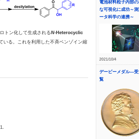
電池材料粒子内部の
な可視化に成功～測
ータ科学の連携～
ロトン化して生成される
N
-Heterocyclic
ている。これを利用した不斉ベンゾイン縮
2021/10/4
デービーメダル―受
覧
1.