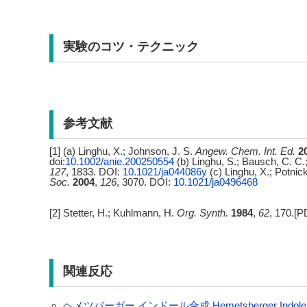
実験のコツ・テクニック
参考文献
[1] (a) Linghu, X.; Johnson, J. S.
Angew. Chem. Int. Ed.
2
doi:
10.1002/anie.200250554
(b) Linghu, S.; Bausch, C. C.
127
, 1833. DOI:
10.1021/ja044086y
(c) Linghu, X.; Potnic
Soc.
2004
,
126
, 3070. DOI:
10.1021/ja0496468
[2] Stetter, H.; Kuhlmann, H.
Org. Synth.
1984
,
62
, 170.[P
関連反応
ヘメツバーガー インドール合成 Hemetsberger Indole S