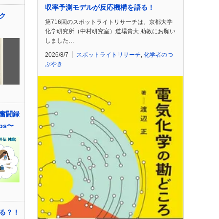
収率予測モデルが反応機構を語る！
ク
第716回のスポットライトリサーチは、京都大学
化学研究所（中村研究室）道場貴大 助教にお願い
しました…
2026/8/7
スポットライトリサーチ
,
化学者のつ
ぶやき
奮闘録
ps〜
る？！