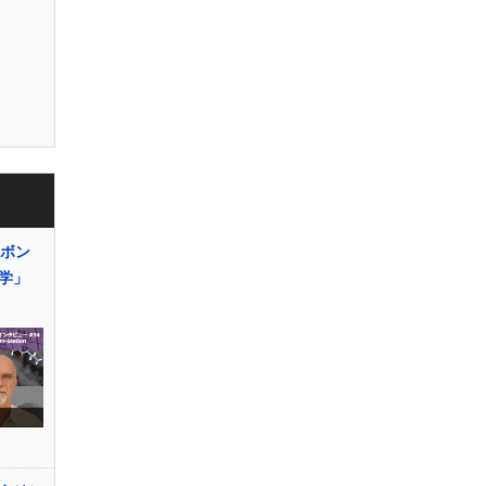
ーボン
学」