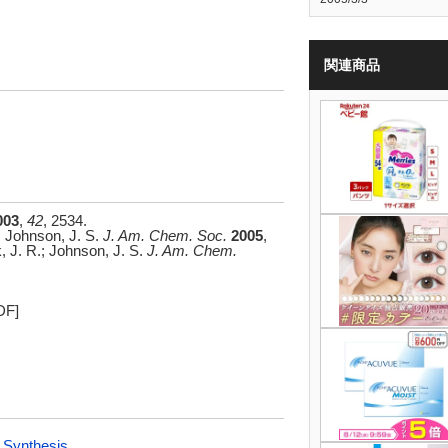
関連商品
003
,
42
, 2534.
; Johnson, J. S.
J. Am. Chem. Soc.
2005
,
k, J. R.; Johnson, J. S.
J. Am. Chem.
DF]
ynthesis