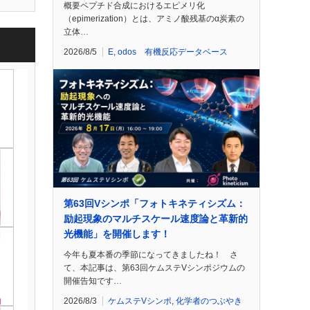
概要ペプチド合成におけるエピメリ化
（epimerization）とは、アミノ酸残基のα炭素の
立体…
2026/8/5
E
,
odos 有機反応データベース
第63回Vシンポ「フォトキネティシズム：
励起現象のマルチスケール速度論と革新的
光機能」を開催します！
今年も夏本番の季節になってきましたね！ さ
て、本記事は、第63回ケムステVシンポジウムの
開催告知です…
2026/8/3
ケムステVシンポ
,
化学者のつぶやき