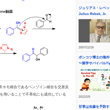
ジュリアス・レベッ
rbene触媒
Julius Rebek, Jr.
2007/12/16
ポンコツ博士の海外
〜留学サバイバルTi
常ホモ縮合であるベンゾイン縮合を交差反
を用いることで不斉化にも成功している
2022/2/5
甘草は虫歯を予防す