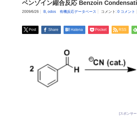
ベンゾイン縮合反応 Benzoin Condensati
2009/6/26
B
,
odos 有機反応データベース
コメント:
0 コメント
Post
Share
Hatena
Pocket
RSS
[スポンサー