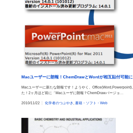
Macユーザーに朗報！ChemDrawとWordが相互貼付可能
Macユーザーに新たな朗報です！ようやく、Office(Word,Powerpoin
た！2ヶ月ほど前に「Macユーザに朗報？ChemDrawバージョ…
2010/11/22
化学者のつぶやき
,
書籍・ソフト・Web