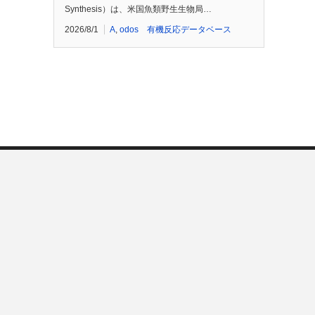
Synthesis）は、米国魚類野生生物局…
2026/8/1
A
,
odos 有機反応データベース