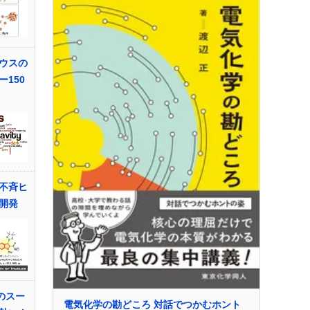
ウスの
150
不斉ヒ
開発
目のスー
電気化学の勘どころ 対話でつかむホント