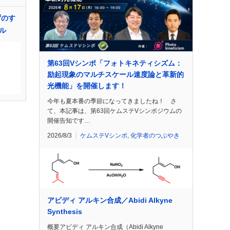
ずのす
ル
第63回Vシンポ「フォトキネティシズム：
励起現象のマルチスケール速度論と革新的
光機能」を開催します！
今年も夏本番の季節になってきましたね！ さ
て、本記事は、第63回ケムステVシンポジウムの
開催告知です…
2026/8/3
ケムステVシンポ
,
化学者のつぶやき
アビディ アルキン合成／Abidi Alkyne
Synthesis
概要アビディ アルキン合成（Abidi Alkyne