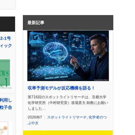
最新記事
2-1号
ィック
収率予測モデルが反応機構を語る！
第716回のスポットライトリサーチは、京都大学
利用し
化学研究所（中村研究室）道場貴大 助教にお願い
粒子合
しました…
2026/8/7
スポットライトリサーチ
,
化学者のつ
ぶやき