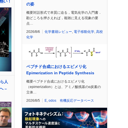
熱い！
の姿
概要対話形式で本質に迫る，電気化学の入門書．
勘どころを押さえれば，複雑に見える現象の要
点…
2026/8/6
化学書籍レビュー
,
電子移動化学
,
高校
化学
ペプチド合成におけるエピメリ化
Epimerization in Peptide Synthesis
概要ペプチド合成におけるエピメリ化
から人
（epimerization）とは、アミノ酸残基のα炭素の
 –
立体…
2026/8/5
E
,
odos 有機反応データベース