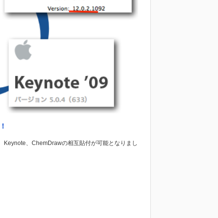
に！
t)、Keynote、ChemDrawの相互貼付が可能となりまし