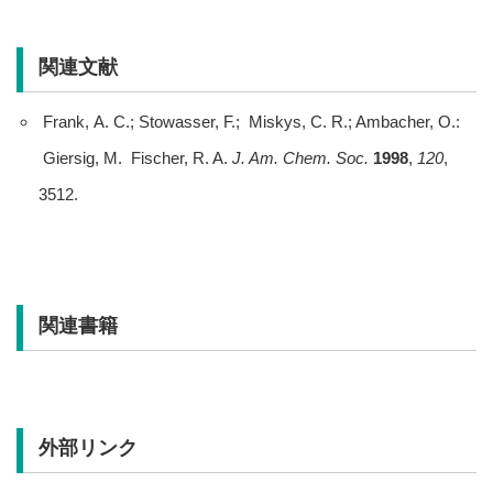
関連文献
Frank, A. C.; Stowasser, F.; Miskys, C. R.; Ambacher, O.:
Giersig, M. Fischer, R. A.
J. Am. Chem. Soc.
1998
,
120
,
3512.
関連書籍
外部リンク