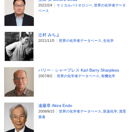
2022/2/4
ケミカルバイオロジー
,
世界の化学者データ
ベース
辻村 みちよ
2021/11/5
世界の化学者データベース
,
生化学
バリー・シャープレス Karl Barry Sharpless
2007/8/2
世界の化学者データベース
,
有機化学
遠藤章 Akira Endo
2008/9/15
世界の化学者データベース
,
医薬化学
,
賞受
賞者