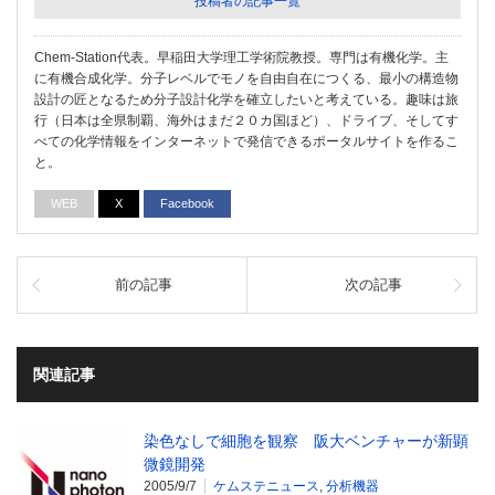
投稿者の記事一覧
Chem-Station代表。早稲田大学理工学術院教授。専門は有機化学。主
に有機合成化学。分子レベルでモノを自由自在につくる、最小の構造物
設計の匠となるため分子設計化学を確立したいと考えている。趣味は旅
行（日本は全県制覇、海外はまだ２０カ国ほど）、ドライブ、そしてす
べての化学情報をインターネットで発信できるポータルサイトを作るこ
と。
WEB
X
Facebook
前の記事
次の記事
関連記事
染色なしで細胞を観察 阪大ベンチャーが新顕
微鏡開発
2005/9/7
ケムステニュース
,
分析機器