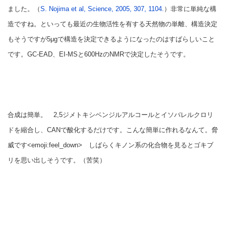
ました。（
S. Nojima et al, Science, 2005, 307, 1104.
）非常に単純な構
造ですね。といっても最近の生物活性を有する天然物の単離、構造決定
もそうですが5μgで構造を決定できるようになったのはすばらしいこと
です。GC-EAD、EI-MSと600HzのNMRで決定したそうです。
合成は簡単。 2,5ジメトキシベンジルアルコールとイソバレルクロリ
ドを縮合し、CANで酸化するだけです。こんな簡単に作れるなんて。脅
威です<emoji:feel_down> しばらくキノン系の化合物を見るとゴキブ
リを思い出しそうです。（苦笑）