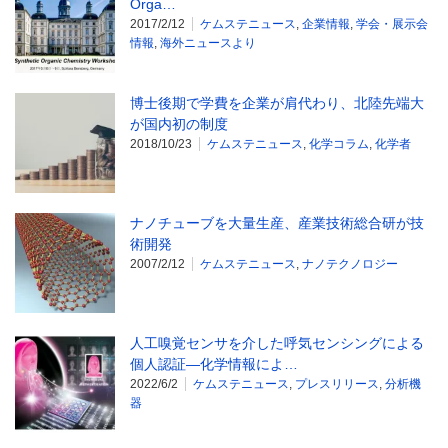
Orga…
2017/2/12
ケムステニュース
,
企業情報
,
学会・展示会
情報
,
海外ニュースより
博士後期で学費を企業が肩代わり、北陸先端大
が国内初の制度
2018/10/23
ケムステニュース
,
化学コラム
,
化学者
ナノチューブを大量生産、産業技術総合研が技
術開発
2007/2/12
ケムステニュース
,
ナノテクノロジー
人工嗅覚センサを介した呼気センシングによる
個人認証―化学情報によ…
2022/6/2
ケムステニュース
,
プレスリリース
,
分析機
器