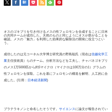
オスのゴキブリを引き付けるメスの性フェロモンを合成することに日米
の共同チームが成功した。天然のものと同じようにオスが群がることを
確認。メスの「魅力」を利用した効果的な駆除法の開発に役立つとい
う。
成功したのは元コーネル大学博士研究員の野島聡氏（現在は
信越化学工
業
主任技術員）らのチーム。分析方法などを工夫し、チャバネゴキブリ
のメス1万5000匹から約5マイクロ（マイクロは100万分の1）グラムの
性フェロモンを採取。これを基にフェロモンの構造を解明、人工的に合
成した。(引用：
日本経済新聞
)
ブラテラキノンと命名したそうです。
サイエンス
に論文が報告されてい