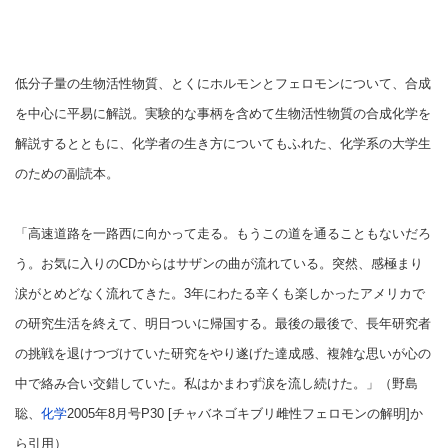
低分子量の生物活性物質、とくにホルモンとフェロモンについて、合成
を中心に平易に解説。実験的な事柄を含めて生物活性物質の合成化学を
解説するとともに、化学者の生き方についてもふれた、化学系の大学生
のための副読本。
「高速道路を一路西に向かって走る。もうこの道を通ることもないだろ
う。お気に入りのCDからはサザンの曲が流れている。突然、感極まり
涙がとめどなく流れてきた。3年にわたる辛くも楽しかったアメリカで
の研究生活を終えて、明日ついに帰国する。最後の最後で、長年研究者
の挑戦を退けつづけていた研究をやり遂げた達成感、複雑な思いが心の
中で絡み合い交錯していた。私はかまわず涙を流し続けた。」（野島
聡、
化学
2005年8月号P30 [チャバネゴキブリ雌性フェロモンの解明]か
ら引用）