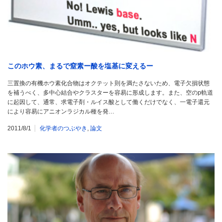
このホウ素、まるで窒素ー酸を塩基に変えるー
三置換の有機ホウ素化合物はオクテット則を満たさないため、電子欠損状態
を補うべく、多中心結合やクラスターを容易に形成します。また、空のp軌道
に起因して、通常、求電子剤・ルイス酸として働くだけでなく、一電子還元
により容易にアニオンラジカル種を発…
2011/8/1
化学者のつぶやき
,
論文