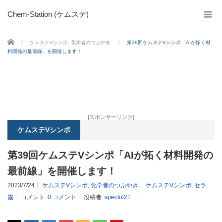
Chem-Station (ケムステ)
ホーム
ケムステVシンポ
,
化学者のつぶやき
第39回ケムステVシンポ「AIが拓く材
料開発の最前線」を開催します！
[スポンサーリンク]
ケムステVシンポ
第39回ケムステVシンポ「AIが拓く材料開発の
最前線」を開催します！
2023/7/24
ケムステVシンポ
,
化学者のつぶやき
ケムステVシンポ
,
セラ
協
コメント:
0 コメント
投稿者:
spectol21