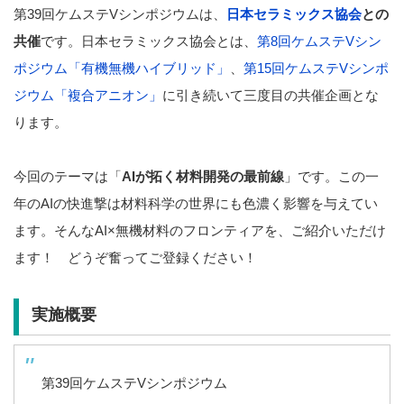
第39回ケムステVシンポジウムは、
日本セラミックス協会
との
共催
です。日本セラミックス協会とは、
第8回ケムステVシン
ポジウム「有機無機ハイブリッド」
、
第15回ケムステVシンポ
ジウム「複合アニオン」
に引き続いて三度目の共催企画とな
ります。
今回のテーマは「
AIが拓く材料開発の最前線
」です。この一
年のAIの快進撃は材料科学の世界にも色濃く影響を与えてい
ます。そんなAI×無機材料のフロンティアを、ご紹介いただけ
ます！ どうぞ奮ってご登録ください！
実施概要
第39回ケムステVシンポジウム