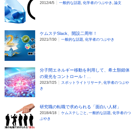
2012/4/5
一般的な話題
,
化学者のつぶやき
,
論文
ケムステSlack、開設二周年！
2021/7/30
一般的な話題
,
化学者のつぶやき
分子間エネルギー移動を利用して、希土類錯体
の発光をコントロール！…
2023/7/25
スポットライトリサーチ
,
化学者のつぶや
き
研究職の転職で求められる「面白い人材」
2018/4/18
ケムステしごと
,
一般的な話題
,
化学者のつ
ぶやき