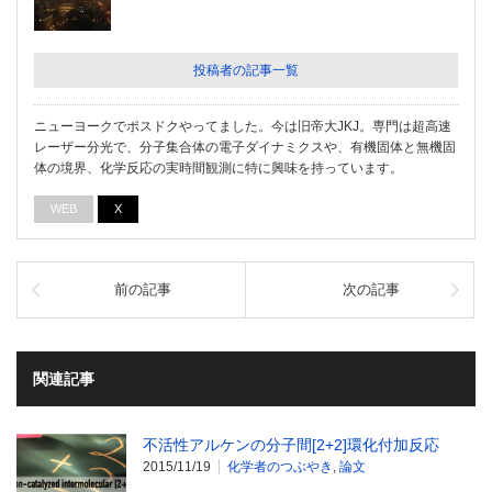
投稿者の記事一覧
ニューヨークでポスドクやってました。今は旧帝大JKJ。専門は超高速
レーザー分光で、分子集合体の電子ダイナミクスや、有機固体と無機固
体の境界、化学反応の実時間観測に特に興味を持っています。
WEB
X
前の記事
次の記事
関連記事
不活性アルケンの分子間[2+2]環化付加反応
2015/11/19
化学者のつぶやき
,
論文