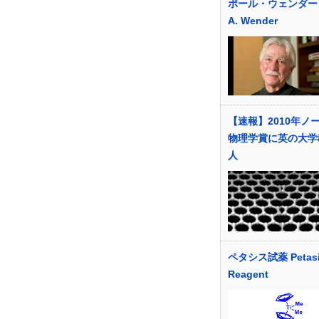
ポール・ウェンダー P
A. Wender
【速報】2010年ノ
物理学賞に英の大学
人
ペタシス試薬 Petas
Reagent