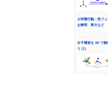
ガ求愛行動：性フェ
を解明 東大など
分子構造を 3D で
う (1)