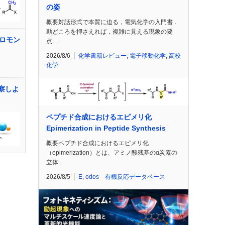
の姿
概要対話形式で本質に迫る，電気化学の入門書．
勘どころを押さえれば，複雑に見える現象の要
ロモン
点…
2026/8/6
化学書籍レビュー
,
電子移動化学
,
高校
化学
観察しよ
ペプチド合成におけるエピメリ化
Epimerization in Peptide Synthesis
概要ペプチド合成におけるエピメリ化
（epimerization）とは、アミノ酸残基のα炭素の
立体…
2026/8/5
E
,
odos 有機反応データベース