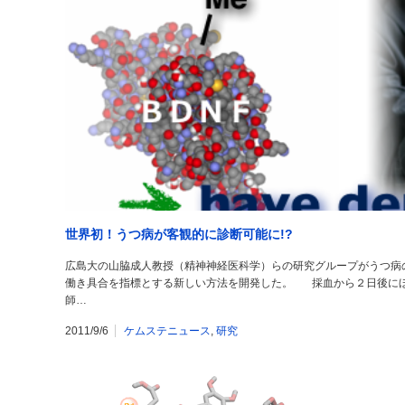
世界初！うつ病が客観的に診断可能に!?
広島大の山脇成人教授（精神神経医科学）らの研究グループがうつ病
働き具合を指標とする新しい方法を開発した。 採血から２日後に
師…
2011/9/6
ケムステニュース
,
研究