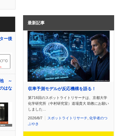
最新記事
ター後
池 ～
のはな
収率予測モデルが反応機構を語る！
第716回のスポットライトリサーチは、京都大学
化学研究所（中村研究室）道場貴大 助教にお願い
しました…
2026/8/7
スポットライトリサーチ
,
化学者のつ
ぶやき