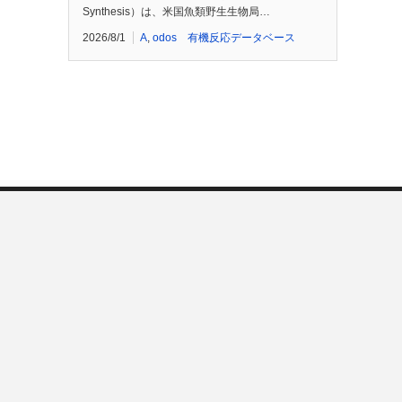
Synthesis）は、米国魚類野生生物局…
2026/8/1
A
,
odos 有機反応データベース