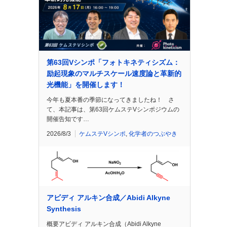
第63回Vシンポ「フォトキネティシズム：
励起現象のマルチスケール速度論と革新的
光機能」を開催します！
今年も夏本番の季節になってきましたね！ さ
て、本記事は、第63回ケムステVシンポジウムの
開催告知です…
2026/8/3
ケムステVシンポ
,
化学者のつぶやき
アビディ アルキン合成／Abidi Alkyne
Synthesis
概要アビディ アルキン合成（Abidi Alkyne