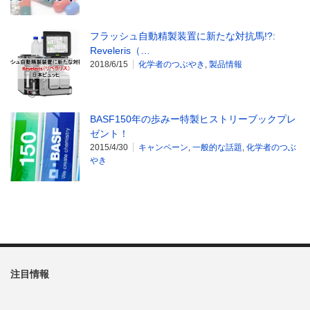
フラッシュ自動精製装置に新たな対抗馬!?:
Reveleris（…
2018/6/15
化学者のつぶやき
,
製品情報
BASF150年の歩みー特製ヒストリーブックプレ
ゼント！
2015/4/30
キャンペーン
,
一般的な話題
,
化学者のつぶ
やき
注目情報