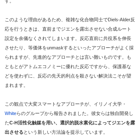
す。
このような理由があるため、複雑な化合物同士でDiels-Alder反
応を行うときは、
直前までジエンを露出させない合成ルート
設定
を余儀なくされてしまいます。反応直前に共役系を伸長
させたり、等価体をunmaskするといったアプローチがよく採
られますが、先進的なアプローチとは言い難いものです。も
ともとがアトムエコノミーに優れた反応ですから、保護基な
どを使わずに、反応の先天的利点を殺さない解決法こそが望
まれます。
この観点で大変スマートなアプローチが、イリノイ大学・
White
らのグループから報告されました。彼女らは独自開発し
た
C-H活性化触媒を用い、選択的脱水素化によってジエンを露
出させる
という新しい方法論を提示しています。