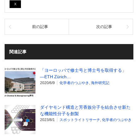
X
前の記事
次の記事
関連記事
「ヨーロッパで修士号と博士号を取得する」
―ETH Zürich…
2020/6/9
化学者のつぶやき
,
海外研究記
ダイヤモンド構造と芳香族分子を結合させ新た
な機能性分子を創製
2023/8/1
スポットライトリサーチ
,
化学者のつぶやき