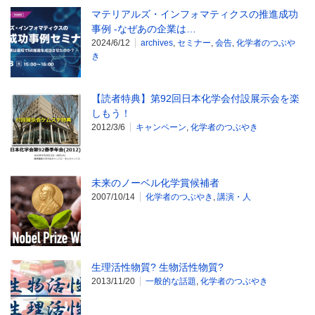
マテリアルズ・インフォマティクスの推進成功
事例 -なぜあの企業は…
2024/6/12
archives
,
セミナー
,
会告
,
化学者のつぶや
き
【読者特典】第92回日本化学会付設展示会を楽
しもう！
2012/3/6
キャンペーン
,
化学者のつぶやき
未来のノーベル化学賞候補者
2007/10/14
化学者のつぶやき
,
講演・人
生理活性物質? 生物活性物質?
2013/11/20
一般的な話題
,
化学者のつぶやき