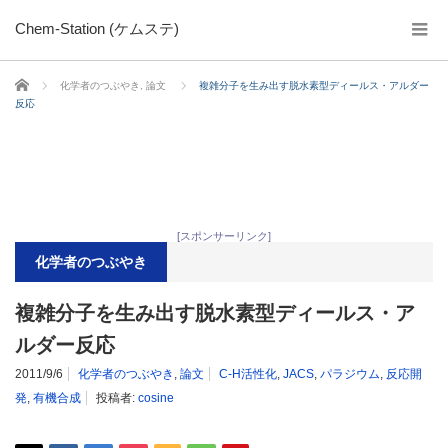
Chem-Station (ケムステ)
ホーム
化学者のつぶやき
,
論文
複雑分子を生み出す脱水素型ディールス・アルダー
反応
[スポンサーリンク]
化学者のつぶやき
複雑分子を生み出す脱水素型ディールス・ア
ルダー反応
2011/9/6
化学者のつぶやき
,
論文
C-H活性化
,
JACS
,
パラジウム
,
反応開
発
,
有機合成
投稿者:
cosine