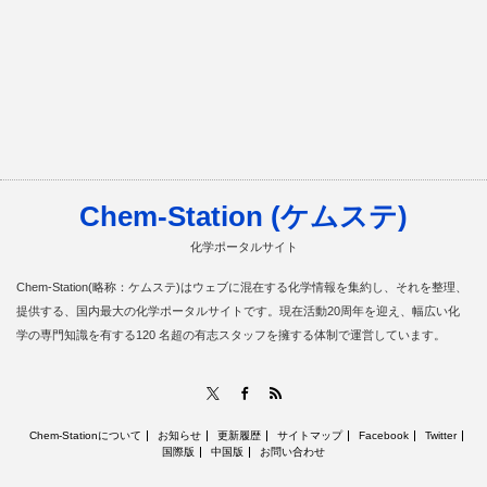
Chem-Station (ケムステ)
化学ポータルサイト
Chem-Station(略称：ケムステ)はウェブに混在する化学情報を集約し、それを整理、
提供する、国内最大の化学ポータルサイトです。現在活動20周年を迎え、幅広い化
学の専門知識を有する120 名超の有志スタッフを擁する体制で運営しています。
RSS
X
Facebook
Chem-Stationについて
お知らせ
更新履歴
サイトマップ
Facebook
Twitter
国際版
中国版
お問い合わせ