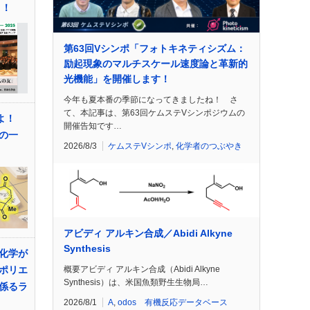
う！
第63回Vシンポ「フォトキネティシズム：
励起現象のマルチスケール速度論と革新的
光機能」を開催します！
今年も夏本番の季節になってきましたね！ さ
て、本記事は、第63回ケムステVシンポジウムの
せよ！
開催告知です…
の一
2026/8/3
ケムステVシンポ
,
化学者のつぶやき
アビディ アルキン合成／Abidi Alkyne
Synthesis
化学が
概要アビディ アルキン合成（Abidi Alkyne
ポリエ
Synthesis）は、米国魚類野生生物局…
係るラ
2026/8/1
A
,
odos 有機反応データベース