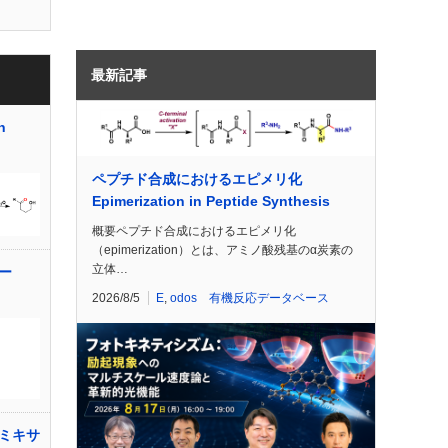
最新記事
n
ペプチド合成におけるエピメリ化
Epimerization in Peptide Synthesis
概要ペプチド合成におけるエピメリ化
（epimerization）とは、アミノ酸残基のα炭素の
立体…
ー
2026/8/5
E
,
odos 有機反応データベース
ミキサ