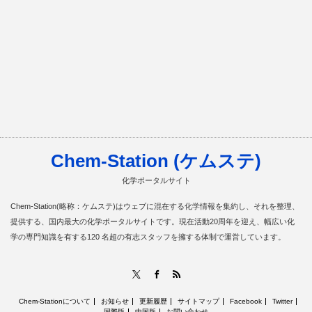
Chem-Station (ケムステ)
化学ポータルサイト
Chem-Station(略称：ケムステ)はウェブに混在する化学情報を集約し、それを整理、
提供する、国内最大の化学ポータルサイトです。現在活動20周年を迎え、幅広い化
学の専門知識を有する120 名超の有志スタッフを擁する体制で運営しています。
RSS
X
Facebook
Chem-Stationについて
お知らせ
更新履歴
サイトマップ
Facebook
Twitter
国際版
中国版
お問い合わせ