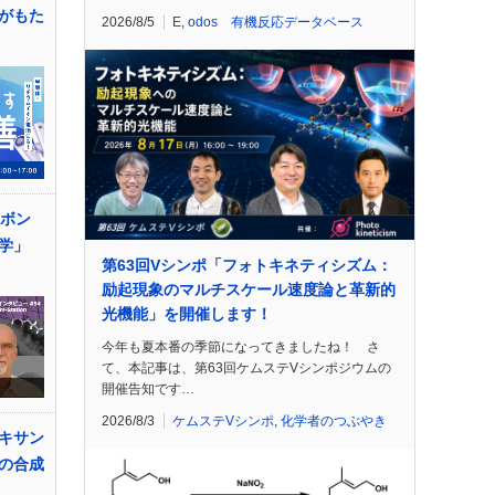
がもた
2026/8/5
E
,
odos 有機反応データベース
ーボン
学」
第63回Vシンポ「フォトキネティシズム：
励起現象のマルチスケール速度論と革新的
光機能」を開催します！
今年も夏本番の季節になってきましたね！ さ
て、本記事は、第63回ケムステVシンポジウムの
開催告知です…
2026/8/3
ケムステVシンポ
,
化学者のつぶやき
キサン
の合成