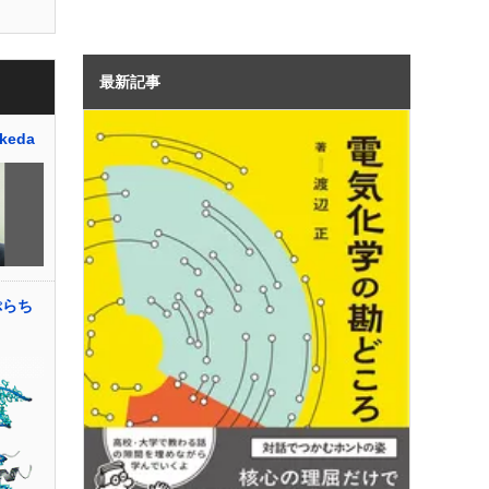
最新記事
keda
ぷらち