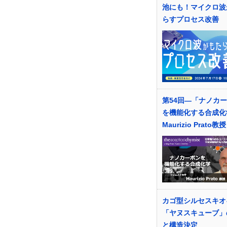
池にも！マイクロ波
らすプロセス改善
第54回―「ナノカ
を機能化する合成化
Maurizio Prato教授
カゴ型シルセスキオ
「ヤヌスキューブ」
と構造決定