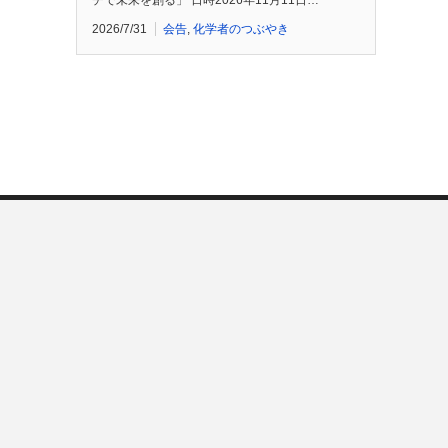
チで未来を創る」 日時2026年11月11日…
2026/7/31
会告
,
化学者のつぶやき