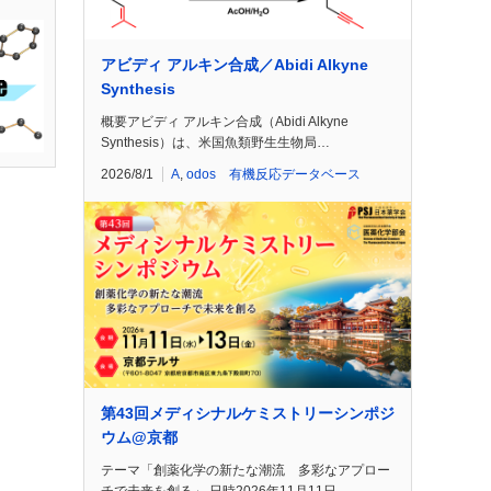
アビディ アルキン合成／Abidi Alkyne
Synthesis
概要アビディ アルキン合成（Abidi Alkyne
Synthesis）は、米国魚類野生生物局…
2026/8/1
A
,
odos 有機反応データベース
第43回メディシナルケミストリーシンポジ
ウム@京都
テーマ「創薬化学の新たな潮流 多彩なアプロー