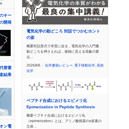
のキー
の開発
電気化学の勘どころ 対話でつかむホント
の姿
概要対話形式で本質に迫る，電気化学の入門書．
勘どころを押さえれば，複雑に見える現象の要
点…
2026/8/6
化学書籍レビュー
,
電子移動化学
,
高校
代替素
化学
査結果
ペプチド合成におけるエピメリ化
Epimerization in Peptide Synthesis
概要ペプチド合成におけるエピメリ化
（epimerization）とは、アミノ酸残基のα炭素の
オン電
立体…