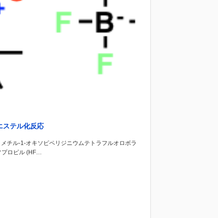
エステル化反応
6-テトラメチル-1-オキソピペリジニウムテトラフルオロボラ
ロピル (HF…