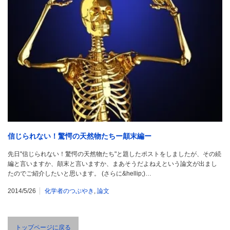
信じられない！驚愕の天然物たちー顛末編ー
先日"信じられない！驚愕の天然物たち"と題したポストをしましたが、その続
編と言いますか、顛末と言いますか、まあそうだよねえという論文が出まし
たのでご紹介したいと思います。 (さらに&hellip;)…
2014/5/26
化学者のつぶやき
,
論文
トップページに戻る