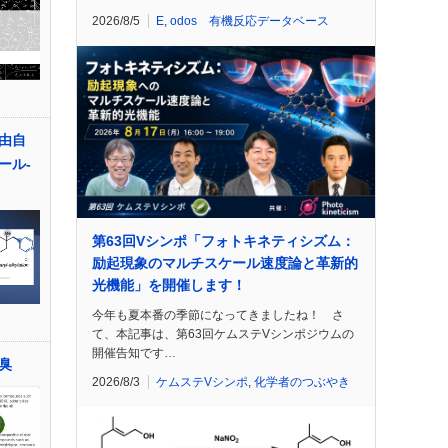
2026/8/5
E
,
odos 有機反応データベース
由自
ール-
第63回Vシンポ「フォトキネティシズム：
励起現象のマルチスケール速度論と革新的
光機能」を開催します！
今年も夏本番の季節になってきましたね！ さ
て、本記事は、第63回ケムステVシンポジウムの
開催告知です…
臭
2026/8/3
ケムステVシンポ
,
化学者のつぶやき