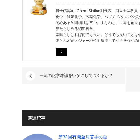
博士(薬学)。Chem-Station副代表。国立大
化学、触媒化学、医薬化学、ペプチド/タンパク質
関心ある学問領域は三つ。すなわち、世界を創造
界たらしめる認知科学。
素晴らしければ何でも良い。どうでも良いことは
ほとんどがメジャー地位を獲得してなさそうなの
X
一流の化学雑誌をいかにしてつくるか？
関連記事
第38回有機金属若手の会