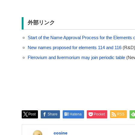
外部リンク
Start of the Name Approval Process for the Elements
New names proposed for elements 114 and 116
(R&D
Flerovium and livermorium may join periodic table
(New
Post
Share
Hatena
Pocket
RSS
cosine