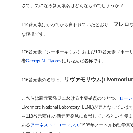
さて、気になる新元素名はどんなものでしょうか？
フレロヴィ
114番元素はかねてから言われていたとおり、
な模様です。
106番元素（シーボーギウム）および107番元素（ボ
者
Georgy N. Flyorov
にちなんだ名称です。
リヴァモリウム(Livermorium,
116番元素の名称は、
こちらは新元素発見における重要拠点のひとつ、
ローレ
Livermore National Laboratory, LLNL)が
～118番元素)もの新元素発見に貢献しているという凄ま
ある
アーネスト・ローレンス
(1939年ノーベル物理学賞