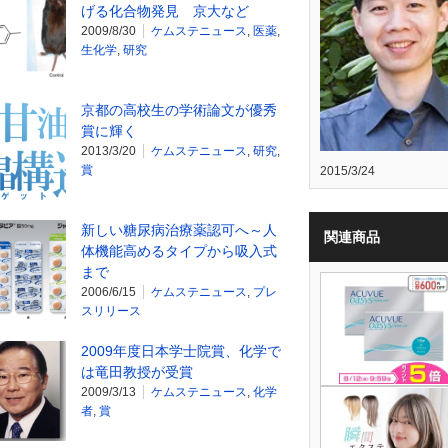
げる化合物発見 京大など
2009/8/30
ケムステニュース
,
医薬
,
生化学
,
研究
京都の高校生の学術論文が優秀
賞に輝く
2013/3/20
ケムステニュース
,
研究
,
賞
2015/3/24
新しい糖尿病治療薬認可へ～人
関連商品
体機能高めるタイプから吸入式
まで
2006/6/15
ケムステニュース
,
プレ
スリリース
2009年度日本学士院賞、化学で
は竜田教授が受賞
2009/3/13
ケムステニュース
,
化学
者
,
賞