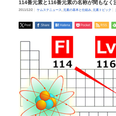
114番元素と116番元素の名称が間もなく
2011/12/2
ケムステニュース
,
元素の基本と仕組み
,
元素トピック
Post
Share
Hatena
Pocket
RSS