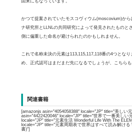
由来にもなっています。
かつて提案されていたモスコヴィウム(moscovium)
ナ研究所とLLNLの共同研究によって発見されたものと
側に偏重した命名が避けられたのかもしれません。
これで名称未決の元素は113,115,117,118番の4
め、正式認可はまだまだ先になるでしょうが、こちらも
関連書籍
[amazonjs asin=”4054058388″ locale=”JP” title=”
asin=”4422420046″ locale=”JP” title=”世界で一番美しい元
locale=”JP” title=”元素生活 Wonderful Life With The ELE
locale=”JP” title=”元素周期表で世界はすべて読み
書)”]