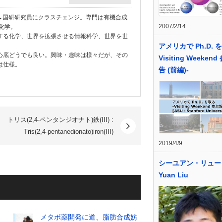
学教員→国研研究員にクラスチェンジ。専門は有機合成
2007/2/14
化学。
する化学、世界を拡張させる情報科学、世界を世
アメリカで Ph.D. を
心底どうでも良い。興味・趣味は様々だが、その
Visiting Weeken
は仕様。
告 (前編)-
トリス(2,4-ペンタンジオナト)鉄(III) :
Tris(2,4-pentanedionato)iron(III)
2019/4/9
シーユアン・リュー S
Yuan Liu
メタボ薬開発に道、脂肪合成妨