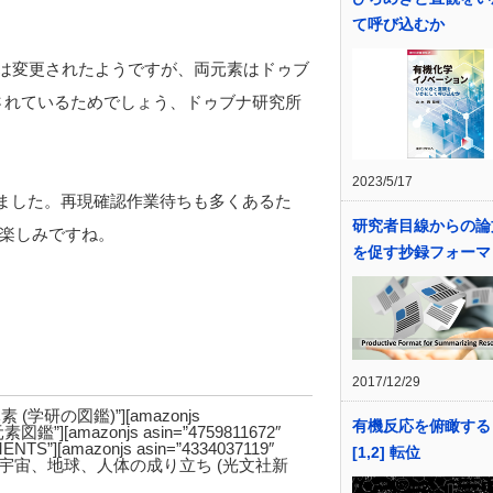
て呼び込むか
からは変更されたようですが、両元素はドゥブ
されているためでしょう、ドゥブナ研究所
2023/5/17
つとなりました。再現確認作業待ちも多くあるた
研究者目線からの論
楽しみですね。
を促す抄録フォーマ
2017/12/29
美しい元素 (学研の図鑑)”][amazonjs
有機反応を俯瞰する
素図鑑”][amazonjs asin=”4759811672″
MENTS”][amazonjs asin=”4334037119″
[1,2] 転位
解ける 宇宙、地球、人体の成り立ち (光文社新