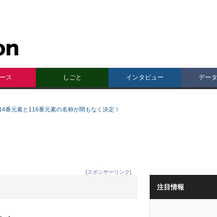
ース
しごと
インタビュー
デー
114番元素と116番元素の名称が間もなく決定！
[スポンサーリンク]
注目情報