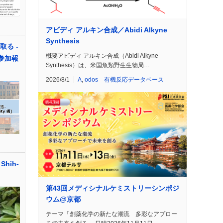
アビディ アルキン合成／Abidi Alkyne
Synthesis
取る -
概要アビディ アルキン合成（Abidi Alkyne
d 参加報
Synthesis）は、米国魚類野生生物局…
2026/8/1
A
,
odos 有機反応データベース
hih-
第43回メディシナルケミストリーシンポジ
ウム@京都
テーマ「創薬化学の新たな潮流 多彩なアプロー