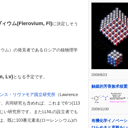
ウム(Flerovium, Fl)
に決定しそう
ーリウム）の発見者であるロシアの核物理学
2008/8/23
 Lv)
となる予定です。
触媒的芳香族求核置
ンス・リヴァモア国立研究所
（Lawrence
元となっています。共同研究も含めれば、これまで6つ(113
2009/11/30
じい研究所です。またLLNLの設立者でも
)は、既に103番元素名(ローレンシウム)の
有機化学イノベーシ
ひらめきと直観をい