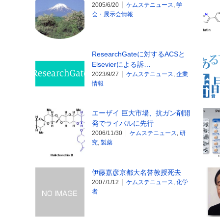
2005/6/20
ケムステニュース
,
学
会・展示会情報
ResearchGateに対するACSと
Elsevierによる訴…
2023/9/27
ケムステニュース
,
企業
情報
エーザイ 巨大市場、抗ガン剤開
発でライバルに先行
2006/11/30
ケムステニュース
,
研
究
,
製薬
伊藤嘉彦京都大名誉教授死去
2007/1/12
ケムステニュース
,
化学
者