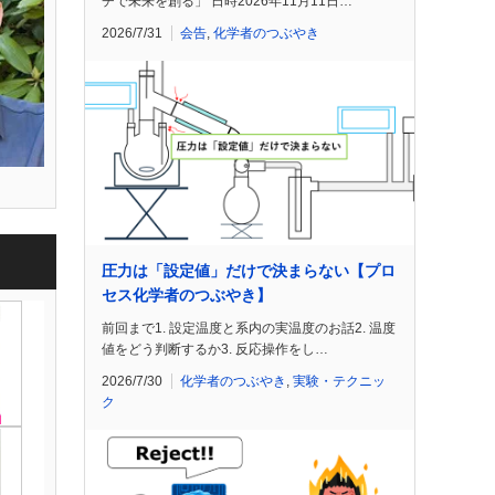
チで未来を創る」 日時2026年11月11日…
2026/7/31
会告
,
化学者のつぶやき
圧力は「設定値」だけで決まらない【プロ
セス化学者のつぶやき】
前回まで1. 設定温度と系内の実温度のお話2. 温度
値をどう判断するか3. 反応操作をし…
2026/7/30
化学者のつぶやき
,
実験・テクニッ
ク