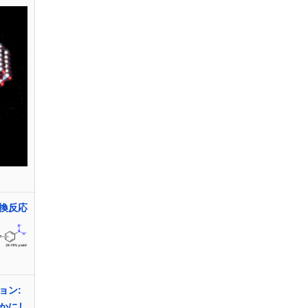
換反応
ョン:
かにし