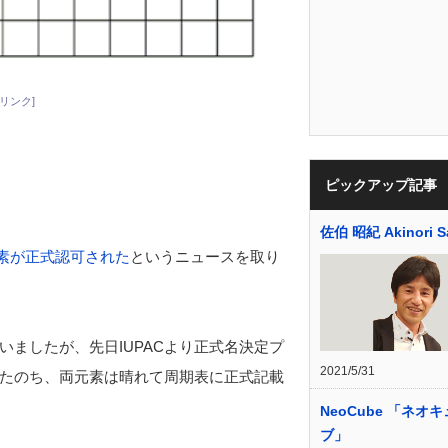
リンク]
ピックアップ記事
佐伯 昭紀 Akinori S
元素が正式認可された
というニュースを取り
ましたが、先日IUPACより正式名決定プ
2021/5/31
たのち、両元素は晴れて周期表に正式記載
NeoCube 「ネオ
ブ」