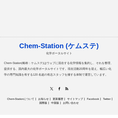
Chem-Station (ケムステ)
化学ポータルサイト
Chem-Station(略称：ケムステ)はウェブに混在する化学情報を集約し、それを整理、
提供する、国内最大の化学ポータルサイトです。現在活動20周年を迎え、幅広い化
学の専門知識を有する120 名超の有志スタッフを擁する体制で運営しています。
RSS
X
Facebook
Chem-Stationについて
お知らせ
更新履歴
サイトマップ
Facebook
Twitter
国際版
中国版
お問い合わせ