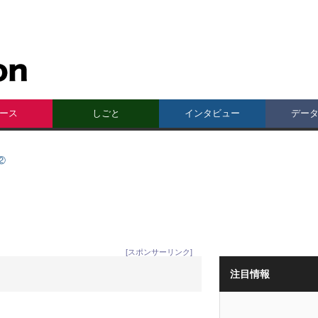
ース
しごと
インタビュー
デー
②
[スポンサーリンク]
注目情報