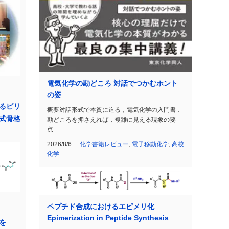
電気化学の勘どころ 対話でつかむホント
の姿
るピリ
概要対話形式で本質に迫る，電気化学の入門書．
式骨格
勘どころを押さえれば，複雑に見える現象の要
点…
2026/8/6
化学書籍レビュー
,
電子移動化学
,
高校
化学
ペプチド合成におけるエピメリ化
Epimerization in Peptide Synthesis
を