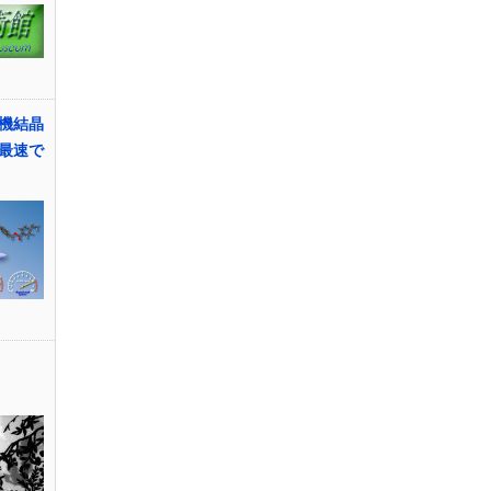
機結晶
最速で