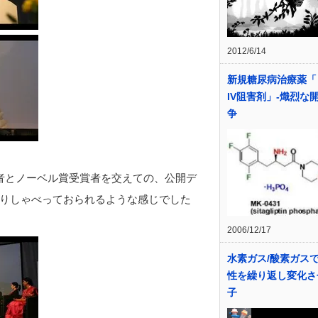
2012/6/14
新規糖尿病治療薬「
IV阻害剤」‐熾烈な
争
者とノーベル賞受賞者を交えての、公開デ
りしゃべっておられるような感じでした
2006/12/17
水素ガス/酸素ガス
性を繰り返し変化さ
子