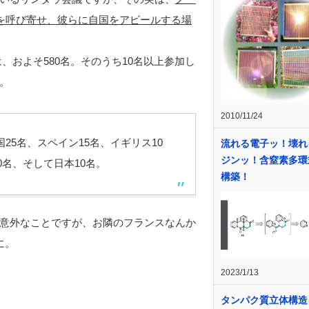
Pを呼び寄せ、彼らに自国をアピールする場
、およそ580名。そのうち10名以上参加し
。
2010/11/24
25名、スペイン15名、イギリス10
流れる電子ッ！壊れ
ジンッ！含窒素多環
0名、そして日本10名。
構築！
意外なことですが、お隣のフランスなんか
に。
2023/1/13
タンパク質立体構造