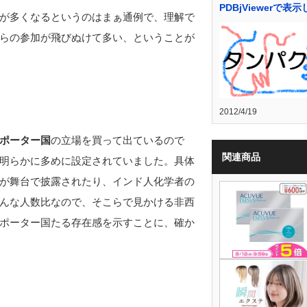
PDBjViewerで表
が多くなるというのはまぁ通例で、理解で
らの参加が飛びぬけて多い、ということが
2012/4/19
ポーター国
の立場を買って出ているので
関連商品
明らかに多めに設定されていました。具体
が舞台で披露されたり、インド人化学者の
んな人数比なので、そこらで見かける非西
ポーター国たる存在感を示すことに、確か