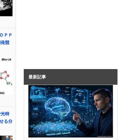
ＤＰＰ
開発競
最新記事
で光特
せる分