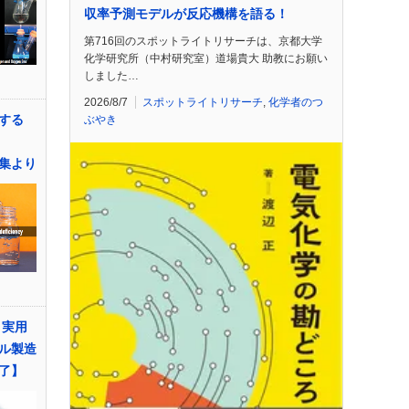
収率予測モデルが反応機構を語る！
第716回のスポットライトリサーチは、京都大学
化学研究所（中村研究室）道場貴大 助教にお願い
しました…
2026/8/7
スポットライトリサーチ
,
化学者のつ
する
ぶやき
 特集より
 実用
ル製造
了】