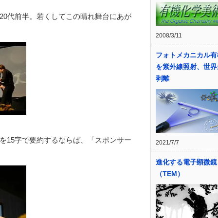
20代前半。若くしてこの晴れ舞台にあが
2008/3/11
フォトメカニカル有
を紫外線照射、世界
剥離
を15字で要約するならば、「スポンサー
2021/7/7
進化する電子顕微鏡
（TEM）