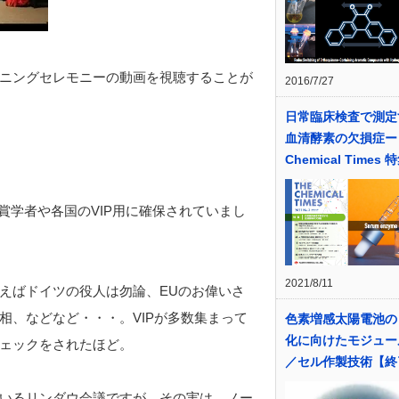
ニングセレモニーの動画を視聴することが
2016/7/27
日常臨床検査で測定
血清酵素の欠損症ー
Chemical Times
ル賞学者や各国のVIP用に確保されていまし
2021/8/11
えばドイツの役人は勿論、EUのお偉いさ
相、などなど・・・。VIPが多数集まって
色素増感太陽電池の
化に向けたモジュー
ェックをされたほど。
／セル作製技術【終
いるリンダウ会議ですが、その実は、
ノー