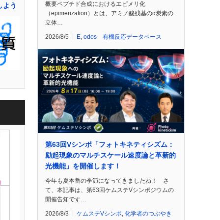
概要ペプチド合成におけるエピメリ化
示しよう
（epimerization）とは、アミノ酸残基のα炭素の
立体…
2026/8/5
E
,
odos 有機反応データベース
第63回Vシンポ「フォトキネティシズム：
励起現象のマルチスケール速度論と革新的
光機能」を開催します！
今年も夏本番の季節になってきましたね！ さ
て、本記事は、第63回ケムステVシンポジウムの
開催告知です…
2026/8/3
ケムステVシンポ
,
化学者のつぶやき