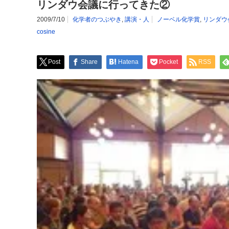
リンダウ会議に行ってきた②
2009/7/10
化学者のつぶやき
,
講演・人
ノーベル化学賞
,
リンダウ
cosine
Post
Share
Hatena
Pocket
RSS