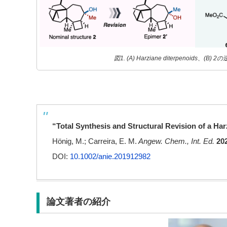
図1. (A) Harziane diterpenoids、(
“Total Synthesis and Structural Revision of a Ha
Hönig, M.; Carreira, E. M.
Angew. Chem., Int. Ed.
20
DOI:
10.1002/anie.201912982
論文著者の紹介