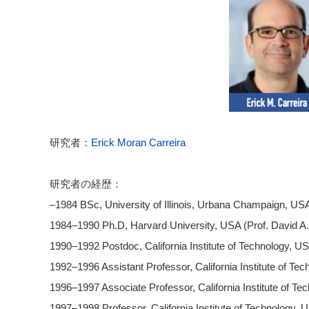
研究者：
Erick Moran Carreira
研究者の経歴：
–1984 BSc, University of Illinois, Urbana Champaign, USA
1984–1990 Ph.D, Harvard University, USA (Prof. David A
1990–1992 Postdoc, California Institute of Technology, US
1992–1996 Assistant Professor, California Institute of Te
1996–1997 Associate Professor, California Institute of T
1997–1998 Professor, California Institute of Technology, 