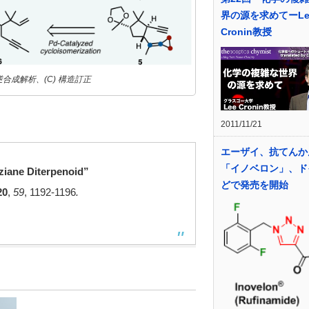
界の源を求めてーLe
Cronin教授
B) 2の逆合成解析、(C) 構造訂正
2011/11/21
エーザイ、抗てんか
「イノベロン」、ド
rziane Diterpenoid”
どで発売を開始
20
,
59
, 1192-1196
.