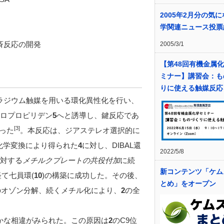
2005年2月分の気
学関連ニュース投票
斉反応の開発
2005/3/1
【第48回有機金属
ミナー】講習会：も
りに使える触媒反応
ラジウム触媒を用いる環化異性化を行い、
クロプロピリデン
5
へと誘導し、鍵反応であ
[3]
行った
。本反応は、ジアステレオ選択的に
化学変換により得られた
4
に対し、DIBAL還
2022/5/8
対する
メチルクプレートの共役付加
に続
新コンテンツ「ケム
て七員環(
10
)の構築に成功した。その後、
とめ」をオープン
のオゾン分解、続くメチル化により、
2
の全
かな相違がみられた。この原因は
2
のC9位