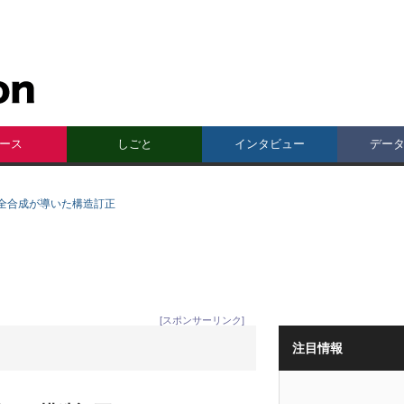
ース
しごと
インタビュー
デー
全合成が導いた構造訂正
[スポンサーリンク]
注目情報