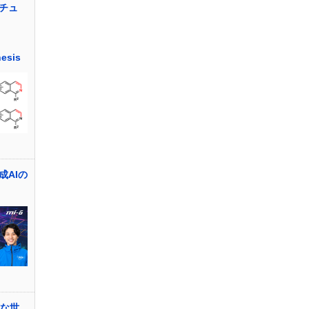
チュ
hesis
成AIの
雑な世