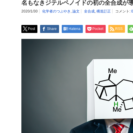
名もなきジテルペノイドの初の全合成が
2020/1/30
化学者のつぶやき
,
論文
全合成
,
構造訂正
コメント:
Post
Share
Hatena
Pocket
RSS