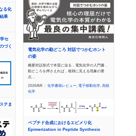
になる化
結果
化学セ
のづく
電気化学の勘どころ 対話でつかむホント
の姿
概要対話形式で本質に迫る，電気化学の入門書．
勘どころを押さえれば，複雑に見える現象の要
点…
2026/8/6
化学書籍レビュー
,
電子移動化学
,
高校
化学
ステま
ペプチド合成におけるエピメリ化
Epimerization in Peptide Synthesis