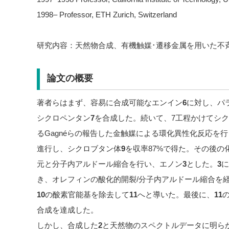
1998– Professor, ETH Zurich, Switzerland
研究内容：天然物合成、有機触媒･遷移金属を用いた不
論文の概要
著者らはまず、容易に合成可能なエンイン
6
に対し、パ
シクロペンタン
7
を合成した。続いて、7工程かけてシ
るGagnéらの報告した金触媒による環化異性化反応を
進行し、シクロブタン体
9
を収率87%で得た。その後の
元と分子内アルドール縮合を行い、エノン
3
とした。
3
に
き、オレフィンの酸化的開裂/分子内アルドール縮合を経
10
の酸素官能基を除去して
11
へと導いた。最後に、
11
合成を達成した。
しかし、合成した
2
と天然物のスペクトルデータに明ら