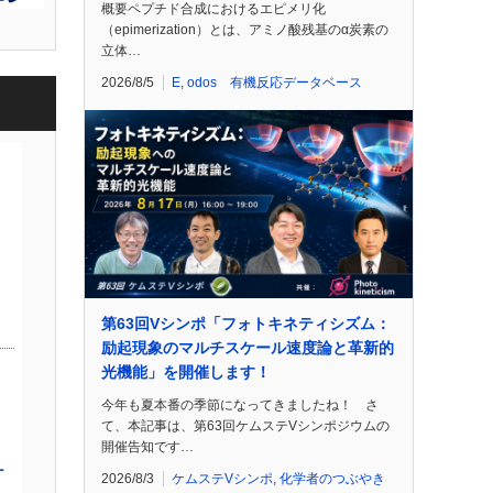
概要ペプチド合成におけるエピメリ化
（epimerization）とは、アミノ酸残基のα炭素の
立体…
2026/8/5
E
,
odos 有機反応データベース
第63回Vシンポ「フォトキネティシズム：
励起現象のマルチスケール速度論と革新的
光機能」を開催します！
今年も夏本番の季節になってきましたね！ さ
て、本記事は、第63回ケムステVシンポジウムの
開催告知です…
2026/8/3
ケムステVシンポ
,
化学者のつぶやき