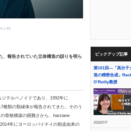
リンク]
ピックアップ記事
た、報告されていた立体構造の誤りを明ら
第101回―「高分子
造の精密合成」Rach
O’Reilly教授
離されるジテルペノイドであり、1992年に
17種類の類縁体が報告されてきた。そのう
の骨格構築の困難さから、harziane
2020/7/7
2014年にヨーロッパイチイの樹皮由来の