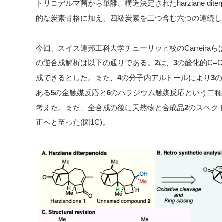
トリコデルマ菌から単離、構造決定されたharziane diterpen
的な炭素骨格に加え、四級炭素を二つ含む六つの連続し
今回、スイス連邦工科大学チューリッヒ校のCarreiraら
の逆合成解析は以下の通りである。
2
は、
3
の酸化的C=
成できるとした。また、
4
の分子内アルドールにより
3
の
ある
5
の金触媒反応と
6
のパラジウム触媒反応という二種
考えた。また、全合成の後に天然物と合成品
2
のスペク
正へと至った(図1C)。