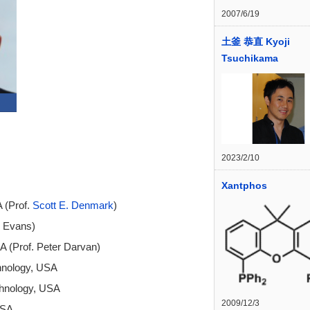
2007/6/19
土釜 恭直 Kyoji
Tsuchikama
2023/2/10
Xantphos
 (Prof.
Scott E. Denmark
)
. Evans)
A (Prof. Peter Darvan)
chnology, USA
echnology, USA
2009/12/3
USA