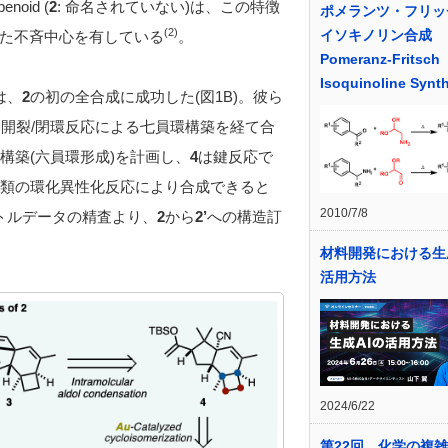
oid (
2
: 命名されていない)は、この特徴
ポメランツ・フリッ
(2)
イソキノリン合成
た不斉中心を有している
。
Pomeranz-Fritsch
Isoquinoline Synt
は、
2
の初の全合成に成功した(図1B)。彼ら
C開裂/閉環反応による七員環構築を経て合
構築(六員環形成)を計画し、
4
は鍵反応で
類の環化異性化反応により合成できると
2010/7/8
トルデータの精査より、
2
から
2’
への構造訂
材料開発における生
活用方法
2024/6/22
第22回 化学の複