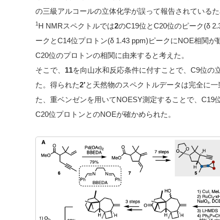
の三級アルコールの立体化学が誤って報告されているた
1
H NMRスペクトルでは
2
のC19位とC20位のピーク(δ 
ークとC14位プロトン(δ 1.43 ppm)ピークにNOE
C20位のプロトンの相関に由来すると考えた。
そこで、
11
を向山水和反応条件に付すことで、C9位の
た。得られた
2’
と天然物のスペクトルデータは完全に一
た、重ベンゼンを用いてNOESY測定することで、C19
C20位プロトンとのNOEが確かめられた。