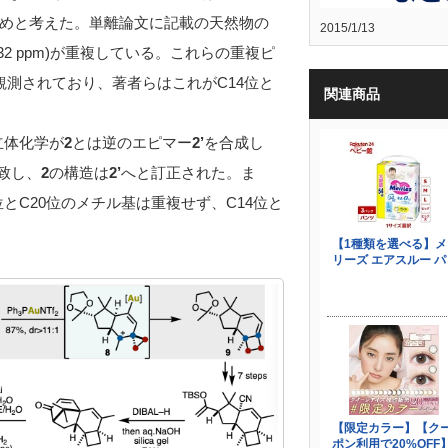
めと考えた。単離論文に記載の天然物の
2015/1/13
2.32 ppm)が重複している。これらの重複ピ
相関が観測されており、著者らはこれがC14位と
関連商品
立体化学が
2
とは逆のエピマー
2’
を合成し
致し、
2
の構造は
2’
へと訂正された。ま
位とC20位のメチル基は重複せず、C14位と