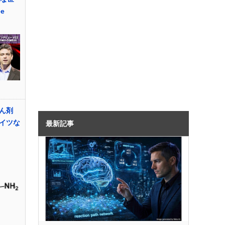
e
ん剤
イツな
最新記事