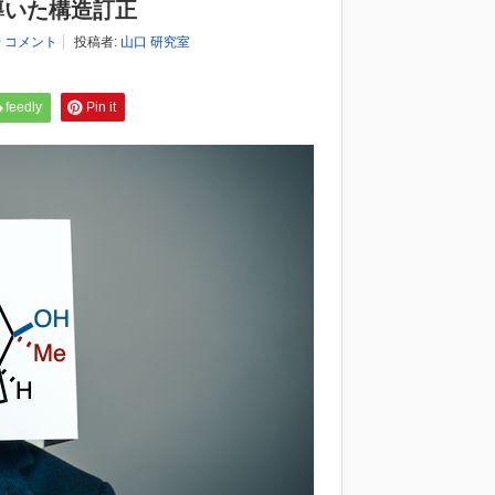
導いた構造訂正
0 コメント
投稿者:
山口 研究室
feedly
Pin it