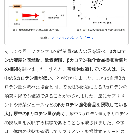
出典：
ファンケルプレスリリース
そして今回、ファンケルの従業員260人の尿を調べ、
βカロテ
ンの濃度と喫煙歴、飲酒習慣、βカロテン強化食品摂取習慣と
の相関
を調べました。すると、
喫煙や飲酒している人は、尿
中のβカロテン量が低い
ことが分かりました。これは血清βカ
ロテン量を調べた場合と同じで喫煙や飲酒によるβカロテンの
消費を尿でも確認できることが示されました。逆にサプリメ
ントや野菜ジュースなどの
βカロテン強化食品を摂取している
人は尿中のβカロテン量が高く
、尿中βカロテン量がβカロテン
の摂取量を反映する指標であることも示唆されました。今後
は、体内の状態を確認してサプリメントを提供するサービス