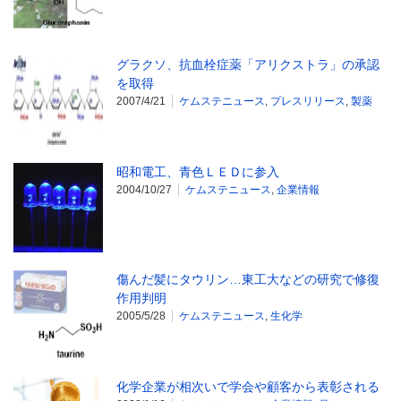
グラクソ、抗血栓症薬「アリクストラ」の承認
を取得
2007/4/21
ケムステニュース
,
プレスリリース
,
製薬
昭和電工、青色ＬＥＤに参入
2004/10/27
ケムステニュース
,
企業情報
傷んだ髪にタウリン…東工大などの研究で修復
作用判明
2005/5/28
ケムステニュース
,
生化学
化学企業が相次いで学会や顧客から表彰される