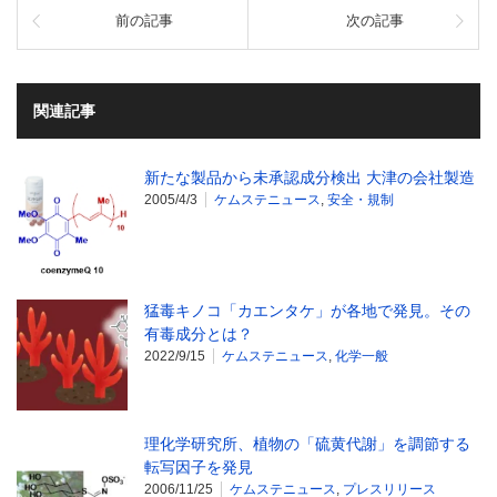
前の記事
次の記事
関連記事
新たな製品から未承認成分検出 大津の会社製造
2005/4/3
ケムステニュース
,
安全・規制
猛毒キノコ「カエンタケ」が各地で発見。その
有毒成分とは？
2022/9/15
ケムステニュース
,
化学一般
理化学研究所、植物の「硫黄代謝」を調節する
転写因子を発見
2006/11/25
ケムステニュース
,
プレスリリース