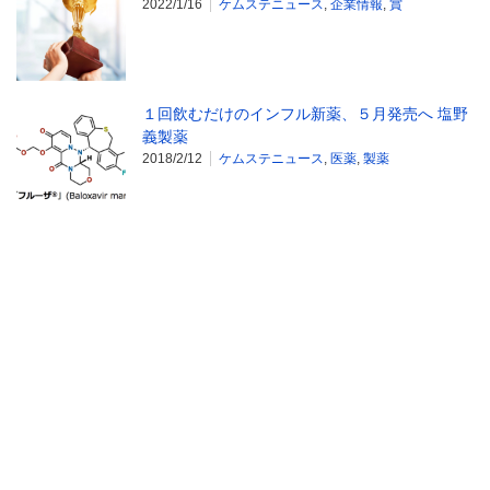
2022/1/16
ケムステニュース
,
企業情報
,
賞
１回飲むだけのインフル新薬、５月発売へ 塩野
義製薬
2018/2/12
ケムステニュース
,
医薬
,
製薬