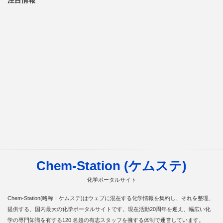
注目情報
Chem-Station (ケムステ)
化学ポータルサイト
Chem-Station(略称：ケムステ)はウェブに混在する化学情報を集約し、それを整理、
提供する、国内最大の化学ポータルサイトです。現在活動20周年を迎え、幅広い化
学の専門知識を有する120 名超の有志スタッフを擁する体制で運営しています。