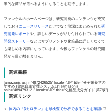
果的な商品が選べるようになることを期待します。
ファンケルのホームページは、研究開発のコンテンツが充実
しており
ニュースリリース
だけでなく簡潔にまとめられた
研
究開発レポート
や、詳しいデータが貼り付けられている
研究
開発ストーリー
などはサプリメントや化粧品に詳しくなくて
も楽しめる内容になっています。今後もファンケルの研究開
発から目が離せません。
関連書籍
[amazonjs asin=”4872426525″ locale=”JP” title=”分子栄養学の
すすめ (健康自主管理システム1)”] [amazonjs
asin=”4894793121″ locale=”JP” title=”化粧品成分ガイド 第7版”]
関連リンク
体内の「βカロテン」を尿検査で分析できることを確認
: フ