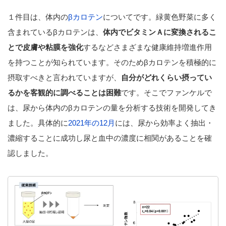
１件目は、体内の
βカロテン
についてです。緑黄色野菜に多く
含まれているβカロテンは、
体内でビタミンＡに変換されるこ
とで皮膚や粘膜を強化
するなどさまざまな健康維持増進作用
を持つことが知られています。そのためβカロテンを積極的に
摂取すべきと言われていますが、
自分がどれくらい摂ってい
るかを客観的に調べることは困難
です。そこでファンケルで
は、尿から体内のβカロテンの量を分析する技術を開発してき
ました。具体的に
2021年の12月
には、尿から効率よく抽出・
濃縮することに成功し尿と血中の濃度に相関があることを確
認しました。