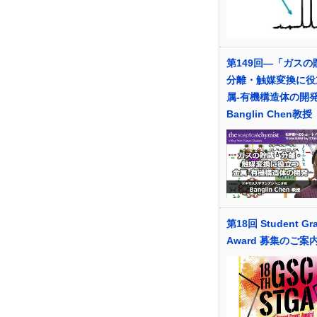
第149回―「ガスの
分離・触媒変換に役
属-有機構造体の開
Banglin Chen教授
第18回 Student Gra
Award 募集のご案