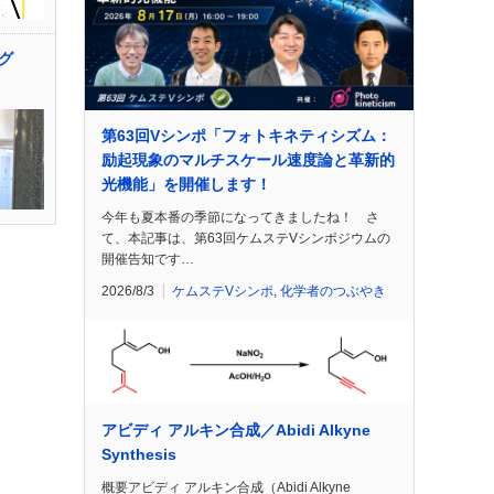
グ
第63回Vシンポ「フォトキネティシズム：
励起現象のマルチスケール速度論と革新的
光機能」を開催します！
今年も夏本番の季節になってきましたね！ さ
て、本記事は、第63回ケムステVシンポジウムの
開催告知です…
2026/8/3
ケムステVシンポ
,
化学者のつぶやき
アビディ アルキン合成／Abidi Alkyne
Synthesis
概要アビディ アルキン合成（Abidi Alkyne