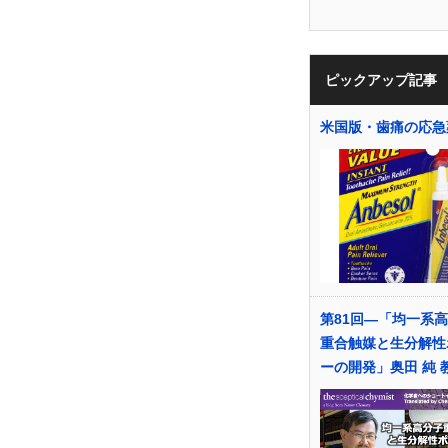
ピックアップ記事
米国版・歯痛の応急
第81回―「均一系
重合触媒と生分解性
ーの開発」奥田 純 