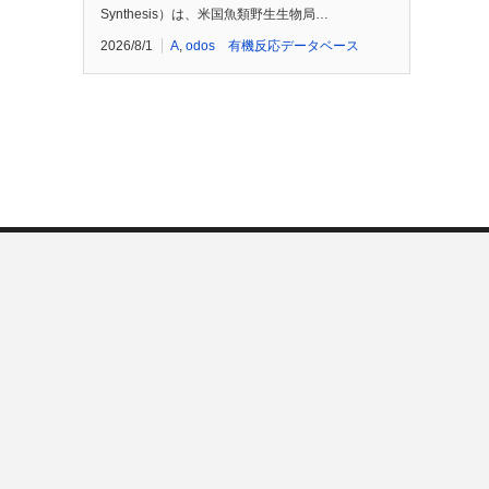
Synthesis）は、米国魚類野生生物局…
2026/8/1
A
,
odos 有機反応データベース