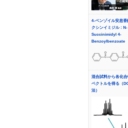
4-ベンゾイル安息香
クシンイミジル : N-
Succinimidyl 4-
Benzoylbenzoate
混合試料から各化合
ペクトルを得る（DO
法）