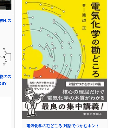
酸N-ス
物のス
SY
電気化学の勘どころ 対話でつかむホント