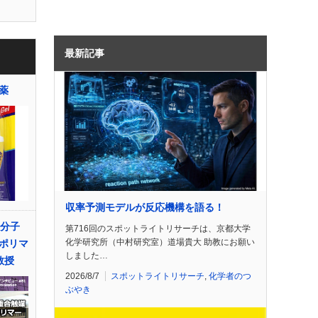
最新記事
薬
収率予測モデルが反応機構を語る！
高分子
第716回のスポットライトリサーチは、京都大学
化学研究所（中村研究室）道場貴大 助教にお願い
ポリマ
しました…
教授
2026/8/7
スポットライトリサーチ
,
化学者のつ
ぶやき