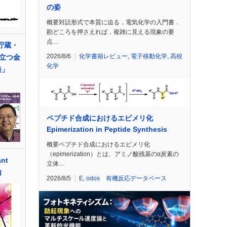
の姿
概要対話形式で本質に迫る，電気化学の入門書．
勘どころを押さえれば，複雑に見える現象の要
点…
貯蔵・
2026/8/6
化学書籍レビュー
,
電子移動化学
,
高校
立つ金
化学
発」
ペプチド合成におけるエピメリ化
Epimerization in Peptide Synthesis
概要ペプチド合成におけるエピメリ化
（epimerization）とは、アミノ酸残基のα炭素の
nt
立体…
内
2026/8/5
E
,
odos 有機反応データベース