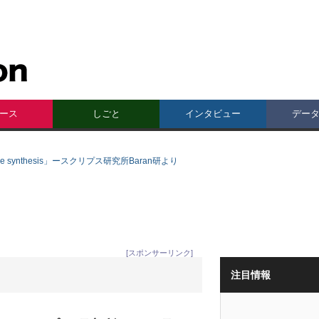
ース
しごと
インタビュー
デー
e synthesis」ースクリプス研究所Baran研より
[スポンサーリンク]
注目情報