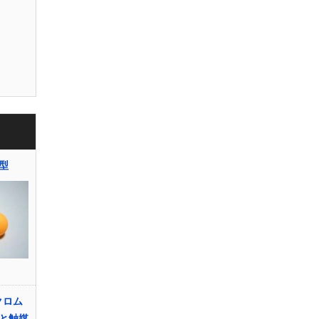
型
クロム
と触媒