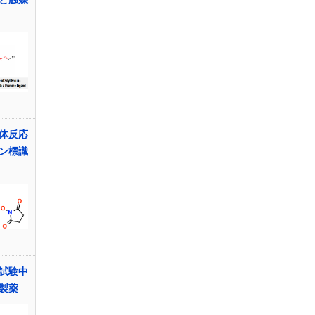
体反応
ン標識
試験中
製薬