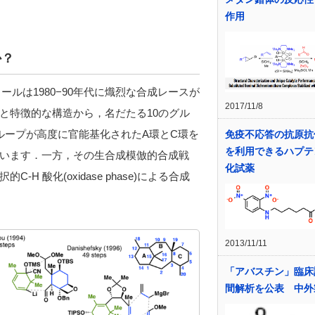
作用
か？
タキソールは1980−90年代に熾烈な合成レースが
2017/11/8
と特徴的な構造から，名だたる10のグル
のグループが高度に官能基化されたA環とC環を
免疫不応答の抗原抗
を利用できるハプテ
います．一方，その生合成模倣的合成戦
化試薬
C-H 酸化(oxidase phase)による合成
2013/11/11
「アバスチン」臨床
間解析を公表 中外