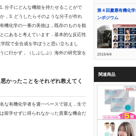
. 分子にどんな機能を持たせることがで
第４回慶應有機化学
か，3. どうしたらそのような分子が作れ
ンポジウム
有機化学の一番の美徳は，既存のものを観
とにあると考えています．基本的な反応性
大学院で全合成を学ぼうと思い立ちまし
うに行かず，（しぶしぶ）海外の研究室を
2016/4/4
関連商品
・悪かったことをそれぞれ教えてく
名な有機化学者を週一ペースで迎え，生で
は留学せずに得られなかった貴重な機会だ