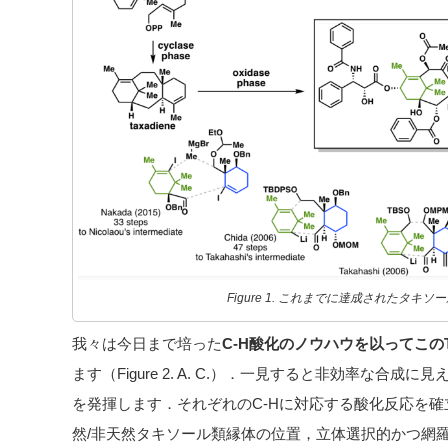
Figure 1. これまでに達成されたタキ
我々は今日まで培った
C-H酸化のノウハウを以ってこのTwo 
ます（Figure 2. A. C.）．一見すると非効率な合
を発揮します．それぞれのC-Hに対応する酸化反応を
然/非天然タキソール類縁体の位置，立体選択的かつ網