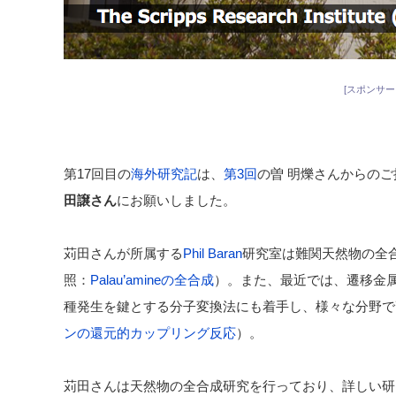
[スポンサー
第17回目の
海外研究記
は、
第3回
の曽 明爍さんからのご
田譲さん
にお願いしました。
苅田さんが所属する
Phil Baran
研究室は難関天然物の全
照：
Palau’amineの全合成
）。また、最近では、遷移金
種発生を鍵とする分子変換法にも着手し、様々な分野で
ンの還元的カップリング反応
）。
苅田さんは天然物の全合成研究を行っており、詳しい研