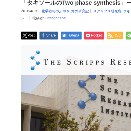
「タキソールのTwo phase synthesi
2018/4/13
化学者のつぶやき
,
海外研究記
スクリプス研究所
,
タキ
ント
投稿者:
Orthogonene
Post
Share
Hatena
Pocket
RSS