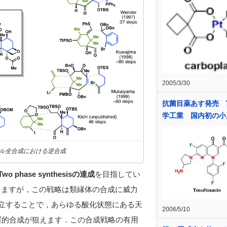
2005/3/30
抗菌目薬あす発売 
学工業 国内初の小
ソール全合成における逆合成
phase synthesisの達成
を目指してい
成に見えますが，この戦略は類縁体の合成に威力
確立することで，あらゆる酸化状態にある天
2006/5/10
羅的合成が狙えます．この合成戦略の有用