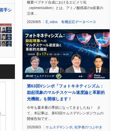
概要ペプチド合成におけるエピメリ化
（epimerization）とは、アミノ酸残基のα炭素の
若手シ
立体…
2026/8/5
E
,
odos 有機反応データベース
第63回Vシンポ「フォトキネティシズム：
励起現象のマルチスケール速度論と革新的
光機能」を開催します！
今年も夏本番の季節になってきましたね！ さ
て、本記事は、第63回ケムステVシンポジウムの
開催告知です…
2026/8/3
ケムステVシンポ
,
化学者のつぶやき