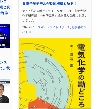
てレゴ
収率予測モデルが反応機構を語る！
素と炭
第716回のスポットライトリサーチは、京都大学
治 教
化学研究所（中村研究室）道場貴大 助教にお願い
しました…
2026/8/7
スポットライトリサーチ
,
化学者のつ
ぶやき
レンス
て」秋