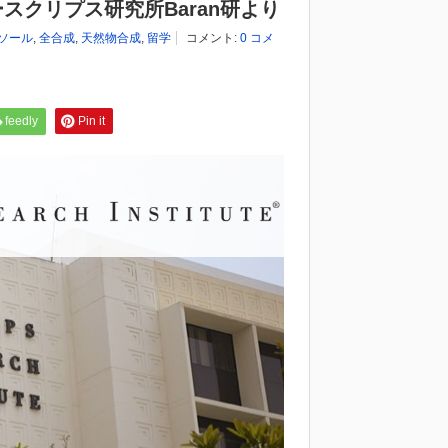
s」ースクリプス研究所Baran研より
ソール
,
全合成
,
天然物合成
,
留学
コメント:
0 コメ
feedly
Pin it