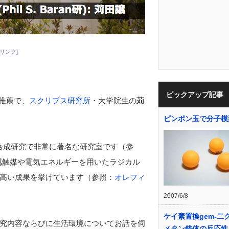
リンク]
ピックアップ記事
推薦で、
スクリプス研究所
・大学院生の
苅
ピンポン玉で分子模
合成研究で非常に著名な研究室です（参
属触媒や電気エネルギーを用いたラジカル
高い成果を挙げています（参照：
オレフィ
2007/6/8
ケイ素置換gem-二
究内容ならびに生活環境についてお話を伺
メタン錯体の反応性