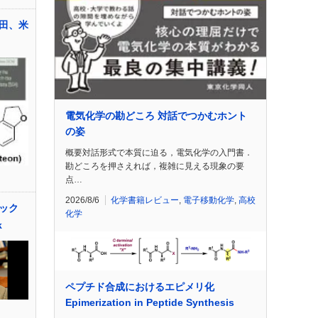
田、米
電気化学の勘どころ 対話でつかむホント
の姿
概要対話形式で本質に迫る，電気化学の入門書．
勘どころを押さえれば，複雑に見える現象の要
点…
2026/8/6
化学書籍レビュー
,
電子移動化学
,
高校
ック
化学
k
ペプチド合成におけるエピメリ化
Epimerization in Peptide Synthesis