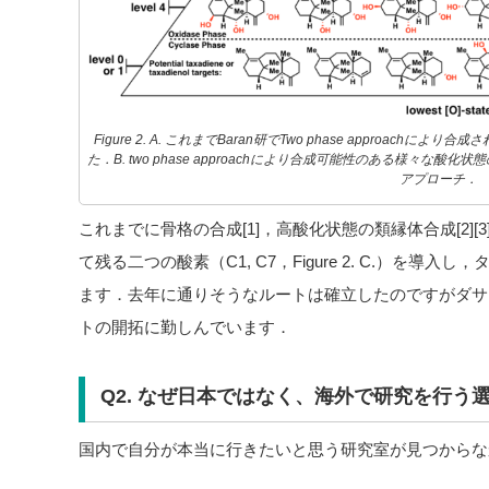
Figure 2. A. これまでBaran研でTwo phase approa
た．B. two phase approachにより合成可能性のある様々な
アプローチ．
これまでに骨格の合成[1]，高酸化状態の類縁体合成[2]
て残る二つの酸素（C1, C7，Figure 2. C.）を
ます．去年に通りそうなルートは確立したのですがダサい
トの開拓に勤しんでいます．
Q2. なぜ日本ではなく、海外で研究を行う
国内で自分が本当に行きたいと思う研究室が見つからな