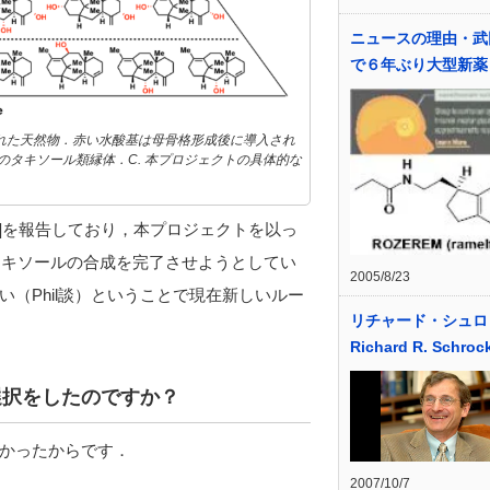
ニュースの理由・武
で６年ぶり大型新薬
chにより合成された天然物．赤い水酸基は母骨格形成後に導入され
酸化状態のタキソール類縁体．C. 本プロジェクトの具体的な
[3]を報告しており，本プロジェクトを以っ
導入し，タキソールの合成を完了させようとしてい
2005/8/23
（Phil談）ということで現在新しいルー
リチャード・シュロ
Richard R. Schroc
選択をしたのですか？
かったからです．
2007/10/7