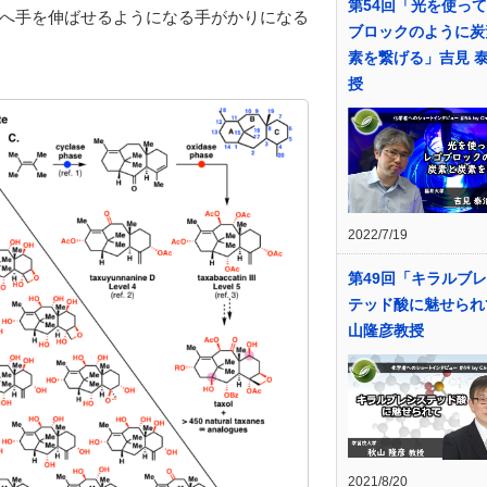
第54回「光を使っ
へ手を伸ばせるようになる手がかりになる
ブロックのように炭
素を繋げる」吉見 泰
授
2022/7/19
第49回「キラルブ
テッド酸に魅せられ
山隆彦教授
2021/8/20