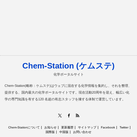
Chem-Station (ケムステ)
化学ポータルサイト
Chem-Station(略称：ケムステ)はウェブに混在する化学情報を集約し、それを整理、
提供する、国内最大の化学ポータルサイトです。現在活動20周年を迎え、幅広い化
学の専門知識を有する120 名超の有志スタッフを擁する体制で運営しています。
RSS
X
Facebook
Chem-Stationについて
お知らせ
更新履歴
サイトマップ
Facebook
Twitter
国際版
中国版
お問い合わせ