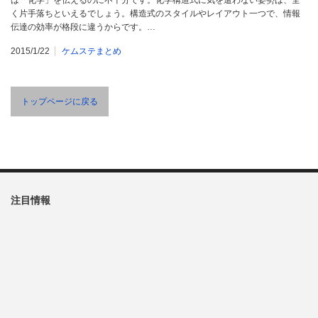
は「化学」を伝えるのに不十分です。化学構造式に気を遣わない姿勢は、全
く片手落ちといえるでしょう。構造式のスタイルやレイアウト一つで、情報
伝達の効率が格段に違うからです。…
2015/1/22
ケムステまとめ
トップページに戻る
注目情報