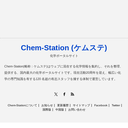
Chem-Station (ケムステ)
化学ポータルサイト
Chem-Station(略称：ケムステ)はウェブに混在する化学情報を集約し、それを整理、
提供する、国内最大の化学ポータルサイトです。現在活動20周年を迎え、幅広い化
学の専門知識を有する120 名超の有志スタッフを擁する体制で運営しています。
RSS
X
Facebook
Chem-Stationについて
お知らせ
更新履歴
サイトマップ
Facebook
Twitter
国際版
中国版
お問い合わせ