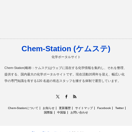
Chem-Station (ケムステ)
化学ポータルサイト
Chem-Station(略称：ケムステ)はウェブに混在する化学情報を集約し、それを整理、
提供する、国内最大の化学ポータルサイトです。現在活動20周年を迎え、幅広い化
学の専門知識を有する120 名超の有志スタッフを擁する体制で運営しています。
RSS
X
Facebook
Chem-Stationについて
お知らせ
更新履歴
サイトマップ
Facebook
Twitter
国際版
中国版
お問い合わせ